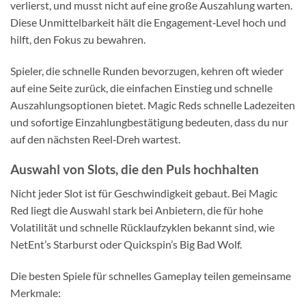
verlierst, und musst nicht auf eine große Auszahlung warten.
Diese Unmittelbarkeit hält die Engagement‑Level hoch und
hilft, den Fokus zu bewahren.
Spieler, die schnelle Runden bevorzugen, kehren oft wieder
auf eine Seite zurück, die einfachen Einstieg und schnelle
Auszahlungsoptionen bietet. Magic Reds schnelle Ladezeiten
und sofortige Einzahlungbestätigung bedeuten, dass du nur
auf den nächsten Reel‑Dreh wartest.
Auswahl von Slots, die den Puls hochhalten
Nicht jeder Slot ist für Geschwindigkeit gebaut. Bei Magic
Red liegt die Auswahl stark bei Anbietern, die für hohe
Volatilität und schnelle Rücklaufzyklen bekannt sind, wie
NetEnt’s Starburst oder Quickspin’s Big Bad Wolf.
Die besten Spiele für schnelles Gameplay teilen gemeinsame
Merkmale: