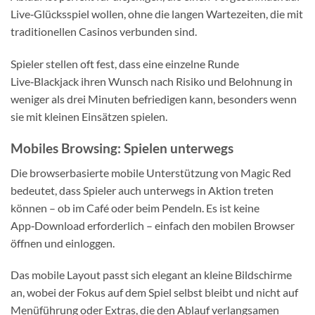
Live‑Glücksspiel wollen, ohne die langen Wartezeiten, die mit
traditionellen Casinos verbunden sind.
Spieler stellen oft fest, dass eine einzelne Runde
Live‑Blackjack ihren Wunsch nach Risiko und Belohnung in
weniger als drei Minuten befriedigen kann, besonders wenn
sie mit kleinen Einsätzen spielen.
Mobiles Browsing: Spielen unterwegs
Die browserbasierte mobile Unterstützung von Magic Red
bedeutet, dass Spieler auch unterwegs in Aktion treten
können – ob im Café oder beim Pendeln. Es ist keine
App‑Download erforderlich – einfach den mobilen Browser
öffnen und einloggen.
Das mobile Layout passt sich elegant an kleine Bildschirme
an, wobei der Fokus auf dem Spiel selbst bleibt und nicht auf
Menüführung oder Extras, die den Ablauf verlangsamen