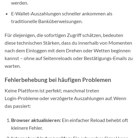
werden.
E‑Wallet‑Auszahlungen schneller ankommen als
traditionelle Banküberweisungen.
Für diejenigen, die sofortigen Zugriff schätzen, bedeuten
diese technischen Stärken, dass du innerhalb von Momenten
nach dem Einloggen mit dem Drehen oder Wetten beginnen
kannst – ohne auf Seitenreloads oder Bestätigungs‑Emails zu
warten.
Fehlerbehebung bei häufigen Problemen
Keine Plattform ist perfekt; manchmal treten
Login‑Probleme oder verzögerte Auszahlungen auf. Wenn
das passiert:
Browser aktualisieren:
Ein einfacher Reload behebt oft
kleinere Fehler.