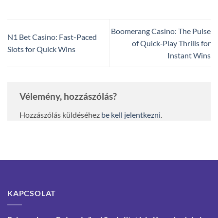
Boomerang Casino: The Pulse
N1 Bet Casino: Fast-Paced
of Quick‑Play Thrills for
Slots for Quick Wins
Instant Wins
Vélemény, hozzászólás?
Hozzászólás küldéséhez
be kell jelentkezni
.
KAPCSOLAT