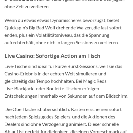
ohne Zeit zu verlieren.
Wenn du etwas etwas Dynamischeres bevorzugst, bietet
Quickspin’s Big Bad Wolf drehende Walzen, die fast sofort
enden, plus ein Volatilitätsniveau, das die Spannung
aufrechterhält, ohne dich in langen Sessions zu verlieren.
Live Casino: Sofortige Action am Tisch
Live‑Tische sind ideal für kurze Burst‑Sessions, weil sie das
Casino‑Erlebnis in der echten Welt simulieren und
gleichzeitig das Tempo hochhalten. Bei Magic Reds
Live‑Blackjack- oder Roulette‑Tischen erfolgen
Entscheidungen innerhalb von Sekunden auf dem Bildschirm.
Die Oberfläche ist übersichtlich: Karten erscheinen sofort
nach jedem Spielzug des Spielers, und die Aktionen des
Dealers sind ohne Verzögerung animiert. Dieser schnelle
Ablauf ist perfekt für diejenigen, die einen Vorgeschmack auf