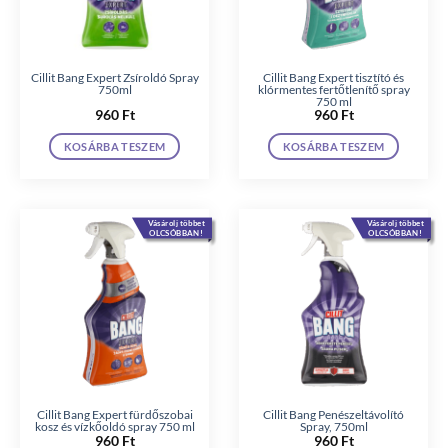
Cillit Bang Expert Zsíroldó Spray
Cillit Bang Expert tisztító és
750ml
klórmentes fertőtlenítő spray
750 ml
960
Ft
960
Ft
KOSÁRBA TESZEM
KOSÁRBA TESZEM
Vásárolj többet
Vásárolj többet
OLCSÓBBAN!
OLCSÓBBAN!
Cillit Bang Expert fürdőszobai
Cillit Bang Penészeltávolító
kosz és vízkőoldó spray 750 ml
Spray, 750ml
960
Ft
960
Ft