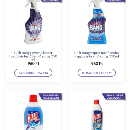
Cillit Bang Power Cleaner
Cillit Bang Expert fürdőszobai
tisztító és fertőtlenítő spray 750
ragyogás tisztító spray 750ml
ml
960
Ft
960
Ft
KOSÁRBA TESZEM
KOSÁRBA TESZEM
Vásárolj többet
Vásárolj többet
OLCSÓBBAN!
OLCSÓBBAN!