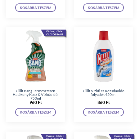
KOSÁRBA TESZEM
KOSÁRBA TESZEM
Vásárolj többet
OLCSÓBBAN!
Cillit Bang Természtesen
Cillit Vízkő és Rozsdaoldó
Hatékony Kosz & Vízkőoldó,
folyadék 450 ml
750ml
960
Ft
860
Ft
KOSÁRBA TESZEM
KOSÁRBA TESZEM
Vásárolj többet
Vásárolj többet
OLCSÓBBAN!
OLCSÓBBAN!