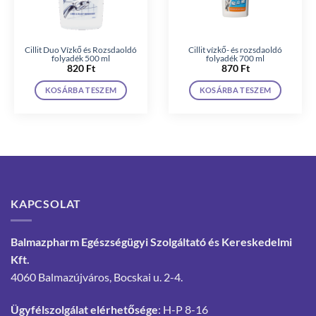
Cillit Duo Vízkő és Rozsdaoldó
Cillit vízkő- és rozsdaoldó
folyadék 500 ml
folyadék 700 ml
820
Ft
870
Ft
KOSÁRBA TESZEM
KOSÁRBA TESZEM
KAPCSOLAT
Balmazpharm Egészségügyi Szolgáltató és Kereskedelmi
Kft.
4060 Balmazújváros, Bocskai u. 2-4.
Ügyfélszolgálat elérhetősége
: H-P 8-16