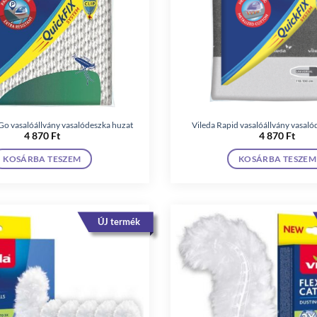
Go vasalóállvány vasalódeszka huzat
Vileda Rapid vasalóállvány vasal
4 870
Ft
4 870
Ft
KOSÁRBA TESZEM
KOSÁRBA TESZEM
ÚJ termék