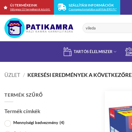
Skip
ÚJ TERMÉKEINK
SZÁLLÍTÁSI INFORMÁCIÓK
Válogass ÚJ termékeink között.
Csomagautomatába szállítás 890 Ft*
to
content
Keresés
a
következőre:
TARTÓS ÉLELMISZER
ÜZLET
/
KERESÉSI EREDMÉNYEK A KÖVETKEZŐRE:
TERMÉK SZŰRŐ
Termék címkék
Mennyiségi kedvezmény
(4)