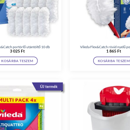
ex&Catch portörlő utántöltő 10 db
Vileda Flex&Catch rövid nyelű po
3 025
Ft
1 865
Ft
KOSÁRBA TESZEM
KOSÁRBA TESZEM
ÚJ termék