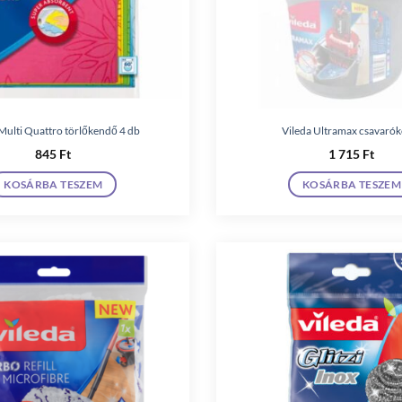
 Multi Quattro törlőkendő 4 db
Vileda Ultramax csavarók
845
Ft
1 715
Ft
KOSÁRBA TESZEM
KOSÁRBA TESZEM