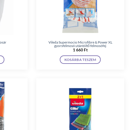
osár
Vileda Supermocio Microfibre & Power XL
gyorsfelmosó utántöltő felmosófej
1 660
Ft
KOSÁRBA TESZEM