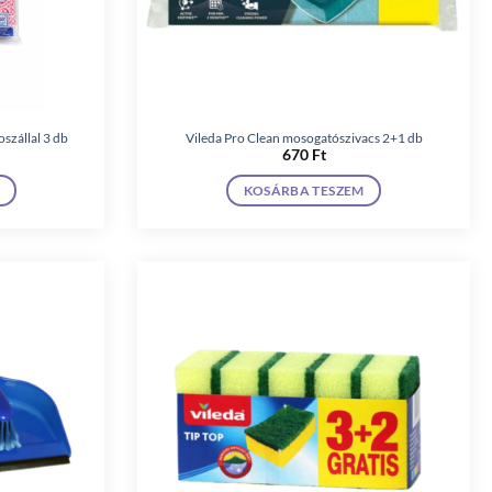
szállal 3 db
Vileda Pro Clean mosogatószivacs 2+1 db
670
Ft
KOSÁRBA TESZEM