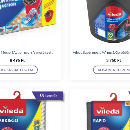
rMocio 3Action gyorsfelmosó szett
Vileda Supermocio Wring & Go vödör
8 495
Ft
3 750
Ft
KOSÁRBA TESZEM
KOSÁRBA TESZEM
ÚJ termék