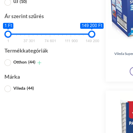
ÚJ
(10)
Ár szerint szűrés
1 Ft
149 200 Ft
1
37 301
74 601
111 900
149 200
Termékkategóriák
Vileda Supe
Otthon
(44)
Márka
Vileda
(44)