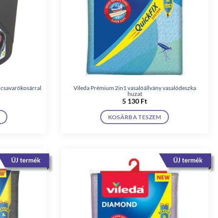
 csavarókosárral
Vileda Prémium 2in1 vasalóállvány vasalódeszka
huzat
5 130
Ft
KOSÁRBA TESZEM
ÚJ termék
ÚJ termék