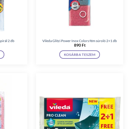
pirál 2 db
Vileda Glitzi Power Inox Colors fém súroló 2+1 db
890
Ft
KOSÁRBA TESZEM