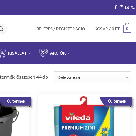
0
BELÉPÉS / REGISZTRÁCIÓ
KOSÁR /
0
FT
KISÁLLAT
AKCIÓK
Sorted
termék, összesen 44 db
by
latest
ÚJ termék
ÚJ termék