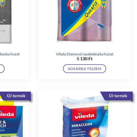
ódeszka huzat
Vileda Diamond vasalódeszka huzat
5 130
Ft
KOSÁRBA TESZEM
ÚJ termék
ÚJ termék