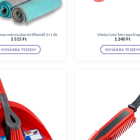
lean mikroszálas törlőkendő 2+1 db
Vileda Color kézi seprű lap
1 515
Ft
1 240
Ft
KOSÁRBA TESZEM
KOSÁRBA TESZEM