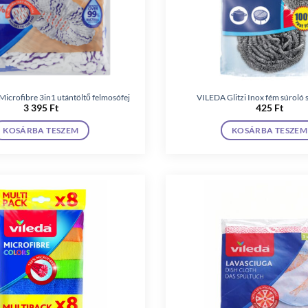
Microfibre 3in1 utántöltő felmosófej
VILEDA Glitzi Inox fém súroló s
3 395
Ft
425
Ft
KOSÁRBA TESZEM
KOSÁRBA TESZEM