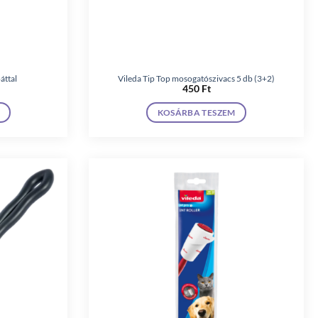
áttal
Vileda Tip Top mosogatószivacs 5 db (3+2)
450
Ft
KOSÁRBA TESZEM