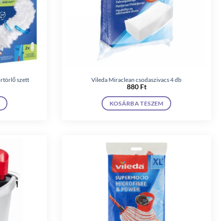
rtörlő szett
Vileda Miraclean csodaszivacs 4 db
880
Ft
KOSÁRBA TESZEM