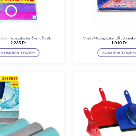
lors mikroszálas törlőkendő 8 db
Vileda Mosogatókendő 50% mikro
2 235
Ft
1 010
Ft
KOSÁRBA TESZEM
KOSÁRBA TESZEM