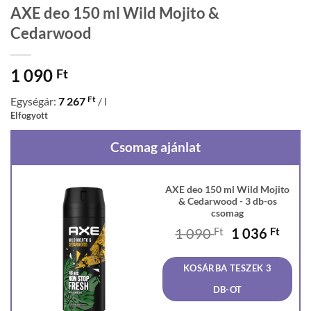
AXE deo 150 ml Wild Mojito &
Cedarwood
1 090
Ft
Ft
Egységár:
7 267
/ l
Elfogyott
Csomag ajánlat
AXE deo 150 ml Wild Mojito
& Cedarwood - 3 db-os
csomag
Original
Curr
1 090
Ft
1 036
Ft
price
price
was:
is:
KOSÁRBA TESZEK 3
1
1
090 Ft.
036 F
DB-OT