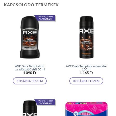
KAPCSOLÓDÓ TERMÉKEK
Vásárolj többet
OLCSÓBBAN!
AXE Dark Temptation
AXE Dark Temptation dezodor
izzadásgátló stift 50 ml
150 ml
1 090
Ft
1 165
Ft
KOSÁRBA TESZEM
KOSÁRBA TESZEM
Vásárolj többet
OLCSÓBBAN!