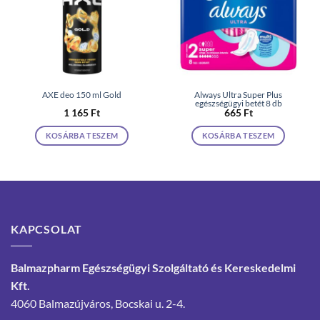
AXE deo 150 ml Gold
Always Ultra Super Plus
egészségügyi betét 8 db
1 165
Ft
665
Ft
KOSÁRBA TESZEM
KOSÁRBA TESZEM
KAPCSOLAT
Balmazpharm Egészségügyi Szolgáltató és Kereskedelmi
Kft.
4060 Balmazújváros, Bocskai u. 2-4.