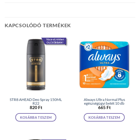
KAPCSOLÓDÓ TERMÉKEK
Vásárolj többet
OLCSÓBBAN!
STR8 AHEAD Deo Spray 150ML
Always Ultra Normal Plus
R22
egészségügyi betét 10 db
820
Ft
665
Ft
KOSÁRBA TESZEM
KOSÁRBA TESZEM