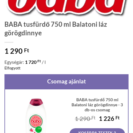
BABA tusfürdő 750 ml Balatoni láz
görögdinnye
1 290
Ft
Ft
Egységár:
1 720
/ l
Elfogyott
Csomag ajánlat
BABA tusfürdő 750 ml
Balatoni láz görögdinnye - 3
db-os csomag
Original
Curr
1 290
Ft
1 226
Ft
price
price
was:
is: