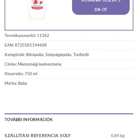
KOSÁRBA TESZEK 3
1
1
290 Ft.
226 F
DB-OT
Termékazonosító: 11362
EAN: 8720181144608
Kategóriák:
Bőrápolás
,
Szépségápolás
,
Tusfürdő
Címke:
Mennyiségi kedvezmény
Kiszerelés: 750 ml
Márka:
Baba
TOVÁBBI INFORMÁCIÓK
SZÁLLÍTÁSI REFERENCIA SÚLY
0,84 kg