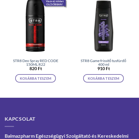
Vásárolj többet
OLCSÓBBAN!
STR8 Deo Spray RED CODE
STR8 Game frissítő tusfürdő
150ML R22
400 ml
820
Ft
910
Ft
KOSÁRBA TESZEM
KOSÁRBA TESZEM
KAPCSOLAT
Balmazpharm Egészségügyi Szolgáltató és Kereskedelmi