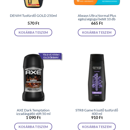
DENIM Tusfürdő GOLD 250ml
Always Ultra Normal Plus
egészségügyi betét 10 db
570
Ft
665
Ft
KOSÁRBA TESZEM
KOSÁRBA TESZEM
Vásárolj többet
OLCSÓBBAN!
AXE Dark Temptation
STR8 Game frissítő tusfürdő
izzadásgátló stift 50 ml
400 ml
1 090
Ft
910
Ft
KOSÁRBA TESZEM
KOSÁRBA TESZEM