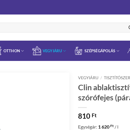
OTTHON
VEGYIÁRU
SZÉPSÉGÁPOLÁS
VEGYIÁRU
/
TISZTÍTÓSZE
Clin ablaktisz
szórófejes (pár
810
Ft
Ft
Egységár:
1 620
/ l