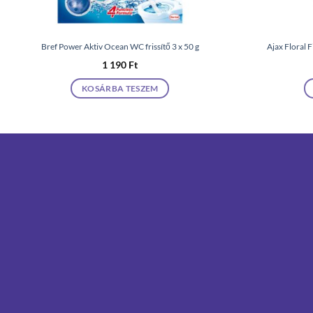
Bref Power Aktiv Ocean WC frissítő 3 x 50 g
Ajax Floral F
1 190
Ft
KOSÁRBA TESZEM