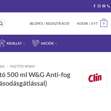
0
BELÉPÉS / REGISZTRÁCIÓ
KOSÁR /
0
FT
KISÁLLAT
AKCIÓK
REK
/
TISZTÍTÓ SPRAY
tító 500 ml W&G Anti-fog
ásodásgátlással)