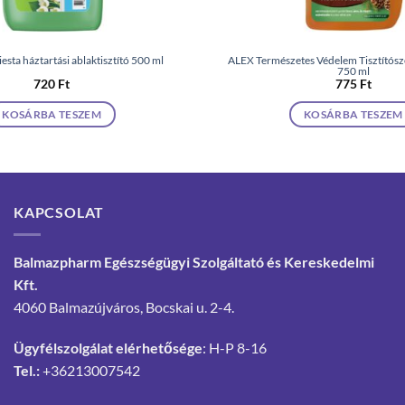
iesta háztartási ablaktisztító 500 ml
ALEX Természetes Védelem Tisztítós
750 ml
720
Ft
775
Ft
KOSÁRBA TESZEM
KOSÁRBA TESZEM
KAPCSOLAT
Balmazpharm Egészségügyi Szolgáltató és Kereskedelmi
Kft.
4060 Balmazújváros, Bocskai u. 2-4.
Ügyfélszolgálat elérhetősége
: H-P 8-16
Tel.:
+36213007542