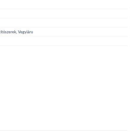
títószerek
,
Vegyiáru