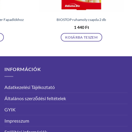
zer Fapadlókhoz
BIOSTOP ruhamoly csapda 2 db
1 440
Ft
KOSÁRBA TESZEM
INFORMÁCIÓK
Adatkezelési Tájékoztató
Általános szerződési feltételek
GYIK
Impresszum
Szállítási információk