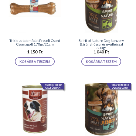
Trixie Jutalomfalat Préselt Csont
Spirit of Nature Dog konzerv
Csomagolt 170gr/21cm
Bárányhússal és nyúlhússal
800gr
1 150
Ft
1 040
Ft
KOSÁRBA TESZEM
KOSÁRBA TESZEM
Vásárolj többet
Vásárolj többet
OLCSÓBBAN!
OLCSÓBBAN!