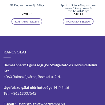
Alfi Dog konzerv máj 1240gr
Spirit of Nature Dog konzerv
Junior Bárányhússal és
nyúlhússal 415gr
620
Ft
610
Ft
KOSÁRBA TESZEM
KOSÁRBA TESZEM
KAPCSOLAT
Balmazpharm Egészségügyi Szolgáltató és Kereskedelmi
Kft.
4060 Balmazújváros, Bocskai u. 2-4.
Ügyfélszolgálat elérhetősége
: H-P 8-16
Tel.:
+36213007542
E-mail.:
ugyfelszolgalat@patikamra.hu