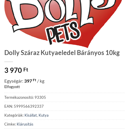
Dolly Száraz Kutyaeledel Bárányos 10kg
3 970
Ft
Ft
Egységár:
397
/ kg
Elfogyott
Termékazonosító: 93305
EAN: 5999566392337
Kategóriák:
Kisállat
,
Kutya
Címke:
Kiárusítás