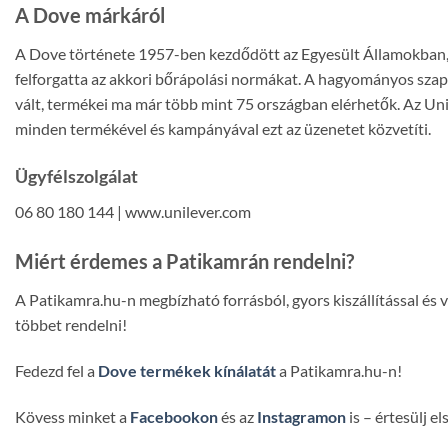
A Dove márkáról
A Dove története 1957-ben kezdődött az Egyesült Államokban, a
felforgatta az akkori bőrápolási normákat. A hagyományos szap
vált, termékei ma már több mint 75 országban elérhetők. Az Uni
minden termékével és kampányával ezt az üzenetet közvetíti.
Ügyfélszolgálat
06 80 180 144 | www.unilever.com
Miért érdemes a Patikamrán rendelni?
A Patikamra.hu-n megbízható forrásból, gyors kiszállítással és
többet rendelni!
Fedezd fel a
Dove termékek kínálatát
a Patikamra.hu-n!
Kövess minket a
Facebookon
és az
Instagramon
is – értesülj e