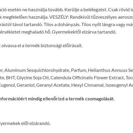
 esetén ne használja tovább. Kerülje a belélegzést. Csak rövid idei
ak megfelelően használja. VESZÉLY: Rendkívül tűzveszélyes aeros
forrástól távol tartandó. Tilos a dohányzás. Tilos nyílt lángra vagy 
rsékletet meghaladó hő. Gyermekektől elzárva tartandó.
olvassa el a termék biztonsági előírásait.
er, Aluminum Sesquichlorohydrate, Parfum, Helianthus Annuus Se
, BHT, Glycine Soja Oil, Calendula Officinalis Flower Extract, To
Eugenol, Geraniol, Geranyl Acetate, Hexyl Cinnamal, Isoeugenyl Ac
nformációért mindig ellenőrizd a termék csomagolását.
Gyermekek elől elzárandó.