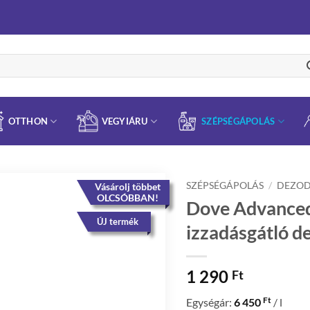
OTTHON
VEGYIÁRU
SZÉPSÉGÁPOLÁS
SZÉPSÉGÁPOLÁS
/
DEZO
Vásárolj többet
OLCSÓBBAN!
Dove Advanced 
ÚJ termék
izzadásgátló d
1 290
Ft
Ft
Egységár:
6 450
/ l