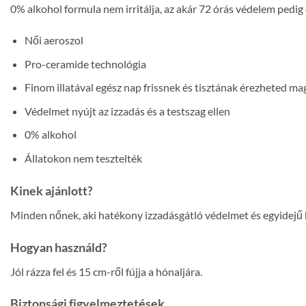
0% alkohol formula nem irritálja, az akár 72 órás védelem pedig
Női aeroszol
Pro-ceramide technológia
Finom illatával egész nap frissnek és tisztának érezheted m
Védelmet nyújt az izzadás és a testszag ellen
0% alkohol
Állatokon nem tesztelték
Kinek ajánlott?
Minden nőnek, aki hatékony izzadásgátló védelmet és egyidejű 
Hogyan használd?
Jól rázza fel és 15 cm-ről fújja a hónaljára.
Biztonsági figyelmeztetések