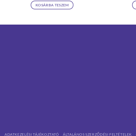
KOSÁRBA TESZEM
ADATKEZELÉSI TÁJÉKOZTATÓ
ÁLTALÁNOS SZERZŐDÉSI FELTÉTELEK