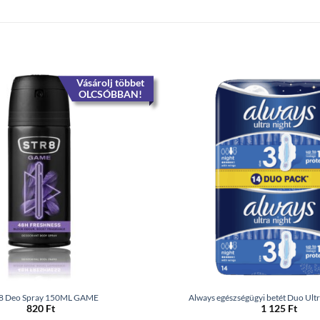
Vásárolj többet
OLCSÓBBAN!
8 Deo Spray 150ML GAME
Always egészségügyi betét Duo Ultr
820
Ft
1 125
Ft