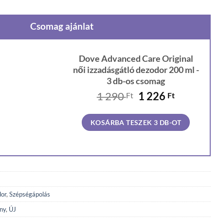
Csomag ajánlat
Dove Advanced Care Original
női izzadásgátló dezodor 200 ml -
3 db-os csomag
Original
Current
1 290
1 226
Ft
Ft
price
price
was:
is:
KOSÁRBA TESZEK 3 DB-OT
1
1
290 Ft.
226 Ft.
dor
,
Szépségápolás
ny
,
ÚJ