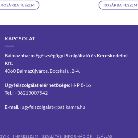
KOSÁRBA TESZEM
KOSÁRBA TESZEM
KAPCSOLAT
Balmazpharm Egészségügyi Szolgáltató és Kereskedelmi
Kft.
4060 Balmazújváros, Bocskai u. 2-4.
Ügyfélszolgálat elérhetősége
: H-P 8-16
Tel.:
+36213007542
E-mail.:
ugyfelszolgalat@patikamra.hu
GYIK
IMPRESSZUM
SZÁLLÍTÁSI INFORMÁCIÓK
ELÁLLÁS