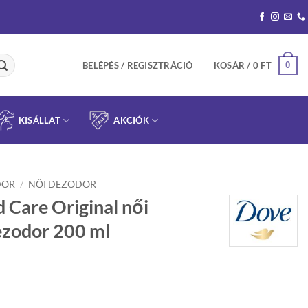
0
BELÉPÉS / REGISZTRÁCIÓ
KOSÁR /
0
FT
KISÁLLAT
AKCIÓK
DOR
/
NŐI DEZODOR
Care Original női
ezodor 200 ml