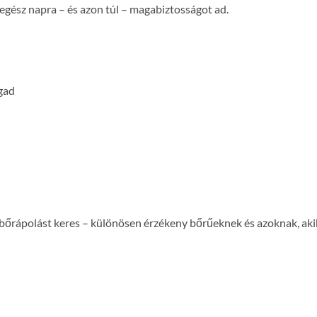
 egész napra – és azon túl – magabiztosságot ad.
agad
bőrápolást keres – különösen érzékeny bőrűeknek és azoknak, aki