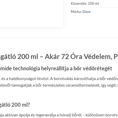
Kiszerelés: 200 ml
Márka:
Dove
gátló 200 ml – Akár 72 Óra Védelem, 
mide technológia helyreállítja a bőr védőrétegét
 és a hatékonyságot ötvözi: A borotválás károsíthatja a bőr védőr
sszetevői támogatják a bőr természetes ceramidtermelését, így seg
gátló 200 ml?
 aktívan ápolja és regenerálja a hónalj bőrét – különösen borotvá