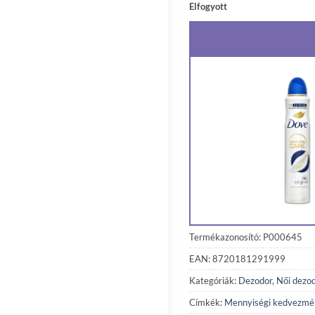
Elfogyott
Termékazonosító: P000645
EAN: 8720181291999
Kategóriák:
Dezodor
,
Női dezo
Címkék:
Mennyiségi kedvezmé