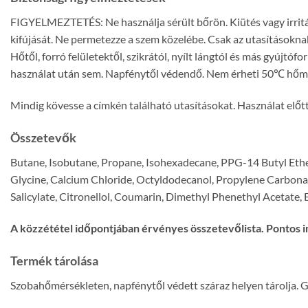
FIGYELMEZTETÉS: Ne használja sérült bőrön. Kiütés vagy irritáció
kifújását. Ne permetezze a szem közelébe. Csak az utasításokn
Hőtől, forró felületektől, szikrától, nyílt lángtól és más gyújtó
használat után sem. Napfénytől védendő. Nem érheti 50℃ hőmé
Mindig kövesse a címkén található utasításokat. Használat előtt 
Összetevők
Butane, Isobutane, Propane, Isohexadecane, PPG-14 Butyl Eth
Glycine, Calcium Chloride, Octyldodecanol, Propylene Carbonate
Salicylate, Citronellol, Coumarin, Dimethyl Phenethyl Acetate, 
A közzététel időpontjában érvényes összetevőlista. Pontos i
Termék tárolása
Szobahőmérsékleten, napfénytől védett száraz helyen tárolja. 