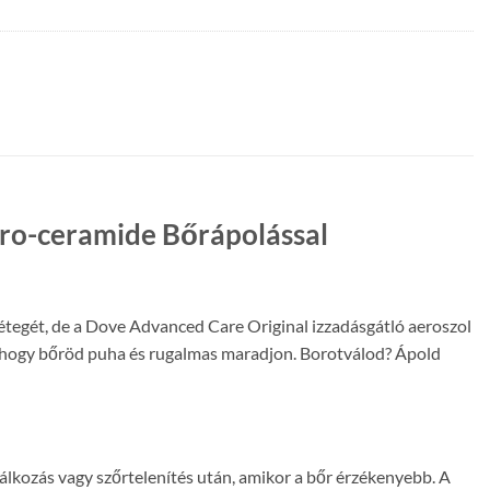
Pro-ceramide Bőrápolással
étegét, de a Dove Advanced Care Original izzadásgátló aeroszol
ít, hogy bőröd puha és rugalmas maradjon. Borotválod? Ápold
lkozás vagy szőrtelenítés után, amikor a bőr érzékenyebb. A