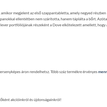
mikor megjelent az első szappantabletta, amely negyed részben h
panokkal ellentétben nem szárította, hanem táplálta a bőrt. Azót
lever portfóliójának részeként a Dove elkötelezett amellett, hogy 
 versenyképes áron rendelhetsz. Több száz termékre érvényes
menn
lsőként akcióinkról és újdonságainkról!