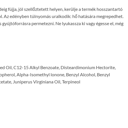
g fújja, jól szellőztetett helyen, kerülje a termék hosszantartó
zol. Az edényben túlnyomás uralkodik: hő hatására megrepedhet.
más gyújtóforrásra permetezni. Ne lyukassza ki vagy égesse el, még
ed Oil, C12-15 Alkyl Benzoate, Disteardimonium Hectorite,
copherol, Alpha-Isomethyl lonone, Benzyl Alcohol, Benzyl
etate, Juniperus Virginiana Oil, Terpineol