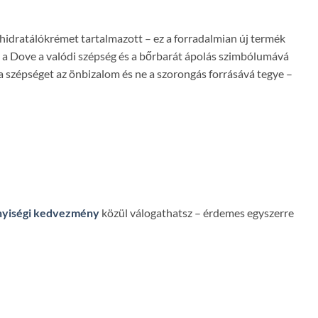
idratálókrémet tartalmazott – ez a forradalmian új termék
a a Dove a valódi szépség és a bőrbarát ápolás szimbólumává
a szépséget az önbizalom és ne a szorongás forrásává tegye –
yiségi kedvezmény
közül válogathatsz – érdemes egyszerre