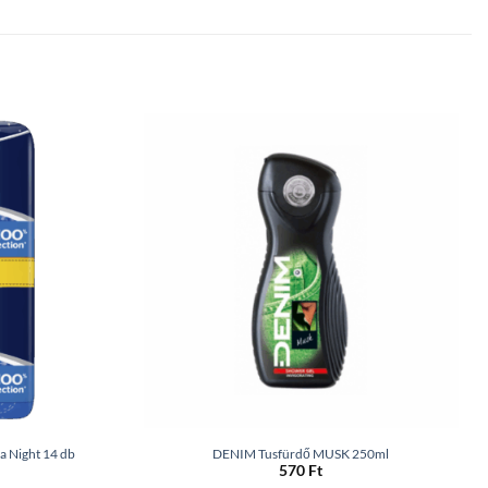
a Night 14 db
DENIM Tusfürdő MUSK 250ml
570
Ft