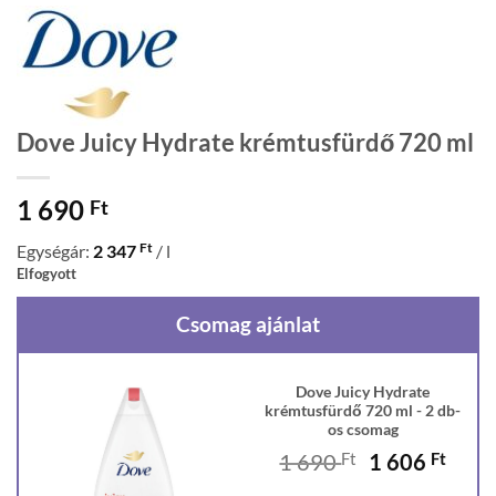
Dove Juicy Hydrate krémtusfürdő 720 ml
1 690
Ft
Ft
Egységár:
2 347
/ l
Elfogyott
Csomag ajánlat
Dove Juicy Hydrate
krémtusfürdő 720 ml - 2 db-
os csomag
Original
Curr
1 690
Ft
1 606
Ft
price
price