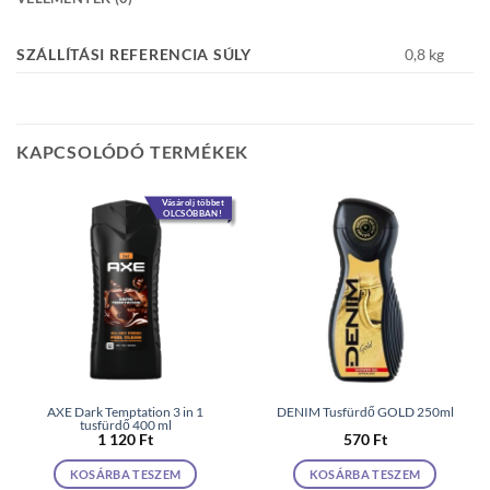
SZÁLLÍTÁSI REFERENCIA SÚLY
0,8 kg
KAPCSOLÓDÓ TERMÉKEK
Vásárolj többet
OLCSÓBBAN!
AXE Dark Temptation 3 in 1
DENIM Tusfürdő GOLD 250ml
tusfürdő 400 ml
1 120
Ft
570
Ft
KOSÁRBA TESZEM
KOSÁRBA TESZEM