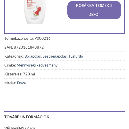
was:
is:
KOSÁRBA TESZEK 2
1
1
690 Ft.
606 F
DB-OT
Termékazonosító: P000216
EAN: 8720181848872
Kategóriák:
Bőrápolás
,
Szépségápolás
,
Tusfürdő
Címke:
Mennyiségi kedvezmény
Kiszerelés: 720 ml
Márka:
Dove
TOVÁBBI INFORMÁCIÓK
VÉLEMÉNYEK (0)