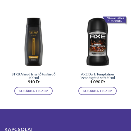
Vásárolj többet
OLCSÓBBAN!
STR8 Ahead frissítő tusfürdő
AXE Dark Temptation
400 ml
izzadásgátló stift 50 ml
910
Ft
1 090
Ft
KOSÁRBA TESZEM
KOSÁRBA TESZEM
KAPCSOLAT