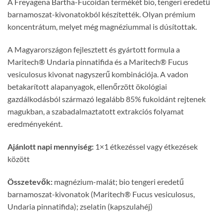
A Freyagena Bartha-Fucoidan termékét bio, tengeri eredetű
barnamoszat-kivonatokból készítették. Olyan prémium
koncentrátum, melyet még magnéziummal is dúsítottak.
A Magyarországon fejlesztett és gyártott formula a
Maritech® Undaria pinnatifida és a Maritech® Fucus
vesiculosus kivonat nagyszerű kombinációja. A vadon
betakarított alapanyagok, ellenőrzött ökológiai
gazdálkodásból származó legalább 85% fukoidánt rejtenek
magukban, a szabadalmaztatott extrakciós folyamat
eredményeként.
Ajánlott napi mennyiség:
1×1 étkezéssel vagy étkezések
között
Összetevők:
magnézium-malát; bio tengeri eredetű
barnamoszat-kivonatok (Maritech® Fucus vesiculosus,
Undaria pinnatifida); zselatin (kapszulahéj)