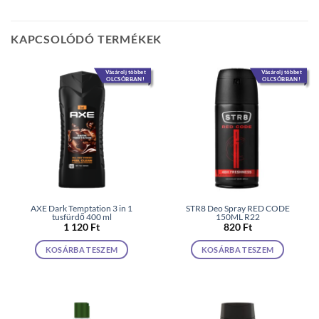
KAPCSOLÓDÓ TERMÉKEK
Vásárolj többet
Vásárolj többet
OLCSÓBBAN!
OLCSÓBBAN!
AXE Dark Temptation 3 in 1
STR8 Deo Spray RED CODE
tusfürdő 400 ml
150ML R22
1 120
Ft
820
Ft
KOSÁRBA TESZEM
KOSÁRBA TESZEM