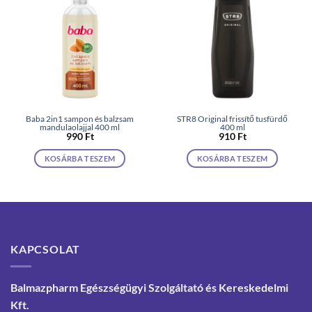
Baba 2in1 sampon és balzsam
STR8 Original frissítő tusfürdő
mandulaolajjal 400 ml
400 ml
990
Ft
910
Ft
KOSÁRBA TESZEM
KOSÁRBA TESZEM
KAPCSOLAT
Balmazpharm Egészségügyi Szolgáltató és Kereskedelmi
Kft.