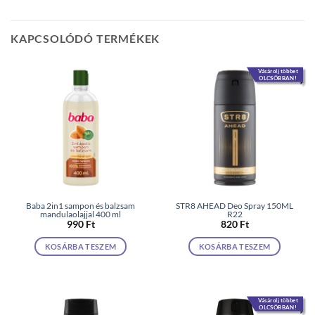
KAPCSOLÓDÓ TERMÉKEK
Vásárolj többet
OLCSÓBBAN!
Baba 2in1 sampon és balzsam
STR8 AHEAD Deo Spray 150ML
mandulaolajjal 400 ml
R22
990
Ft
820
Ft
KOSÁRBA TESZEM
KOSÁRBA TESZEM
Vásárolj többet
OLCSÓBBAN!