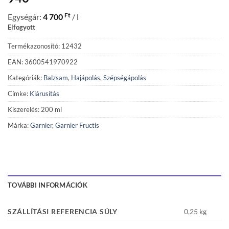
Ft
Egységár:
4 700
/ l
Elfogyott
Termékazonosító: 12432
EAN: 3600541970922
Kategóriák:
Balzsam
,
Hajápolás
,
Szépségápolás
Címke:
Kiárusítás
Kiszerelés: 200 ml
Márka:
Garnier
,
Garnier Fructis
TOVÁBBI INFORMÁCIÓK
SZÁLLÍTÁSI REFERENCIA SÚLY
0,25 kg