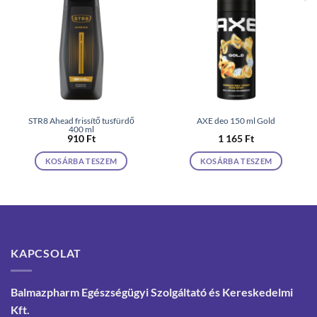
STR8 Ahead frissítő tusfürdő
AXE deo 150 ml Gold
400 ml
910
Ft
1 165
Ft
KOSÁRBA TESZEM
KOSÁRBA TESZEM
KAPCSOLAT
Balmazpharm Egészségügyi Szolgáltató és Kereskedelmi
Kft.