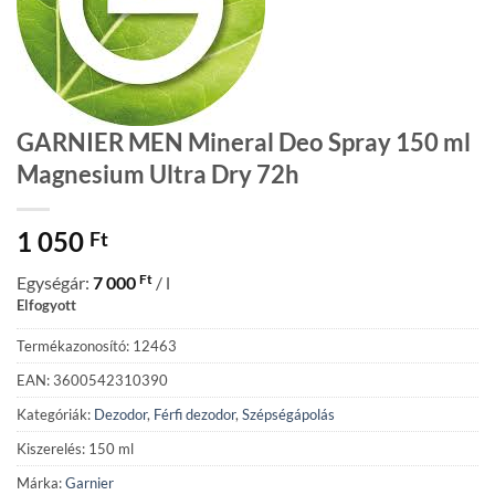
GARNIER MEN Mineral Deo Spray 150 ml
Magnesium Ultra Dry 72h
1 050
Ft
Ft
Egységár:
7 000
/ l
Elfogyott
Termékazonosító: 12463
EAN: 3600542310390
Kategóriák:
Dezodor
,
Férfi dezodor
,
Szépségápolás
Kiszerelés: 150 ml
Márka:
Garnier