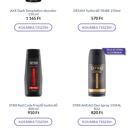
AXE Dark Temptation dezodor
DENIM Tusfürdő TRIBE 250ml
150 ml
1 165
Ft
570
Ft
KOSÁRBA TESZEM
KOSÁRBA TESZEM
Vásárolj többet
OLCSÓBBAN!
STR8 Red Code frissítő tusfürdő
STR8 AHEAD Deo Spray 150ML
400 ml
R22
910
Ft
820
Ft
KOSÁRBA TESZEM
KOSÁRBA TESZEM