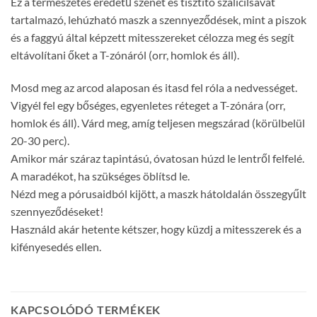
Ez a természetes eredetű szenet és tisztító szalicilsavat
tartalmazó, lehúzható maszk a szennyeződések, mint a piszok
és a faggyú által képzett mitesszereket célozza meg és segít
eltávolítani őket a T-zónáról (orr, homlok és áll).
Mosd meg az arcod alaposan és itasd fel róla a nedvességet.
Vigyél fel egy bőséges, egyenletes réteget a T-zónára (orr,
homlok és áll). Várd meg, amíg teljesen megszárad (körülbelül
20-30 perc).
Amikor már száraz tapintású, óvatosan húzd le lentről felfelé.
A maradékot, ha szükséges öblítsd le.
Nézd meg a pórusaidból kijött, a maszk hátoldalán összegyűlt
szennyeződéseket!
Használd akár hetente kétszer, hogy küzdj a mitesszerek és a
kifényesedés ellen.
KAPCSOLÓDÓ TERMÉKEK