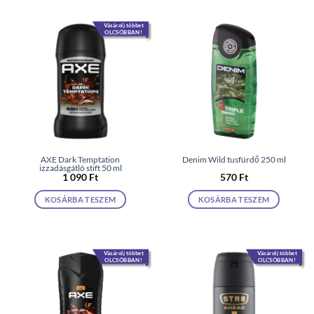
Vásárolj többet
OLCSÓBBAN!
AXE Dark Temptation
Denim Wild tusfürdő 250 ml
izzadásgátló stift 50 ml
1 090
Ft
570
Ft
KOSÁRBA TESZEM
KOSÁRBA TESZEM
Vásárolj többet
Vásárolj többet
OLCSÓBBAN!
OLCSÓBBAN!