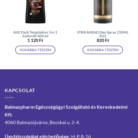
AXE Dark Temptation 3 in 1
STR8 AHEAD Deo Spray 150ML
tusfürdő 400 ml
R22
1 120
Ft
820
Ft
KOSÁRBA TESZEM
KOSÁRBA TESZEM
KAPCSOLAT
Balmazpharm Egészségügyi Szolgáltató és Kereskedelmi
Kft.
4060 Balmazújváros, Bocskai u. 2-4.
Ügyfélszolgálat elérhetősége
: H-P 8-16