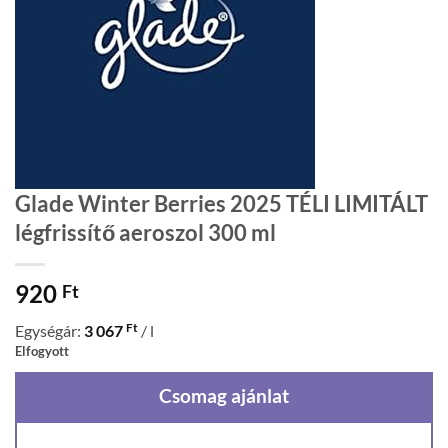
Glade Winter Berries 2025 TÉLI LIMITÁLT
légfrissítő aeroszol 300 ml
920
Ft
Ft
Egységár:
3 067
/ l
Elfogyott
Csomag ajánlat