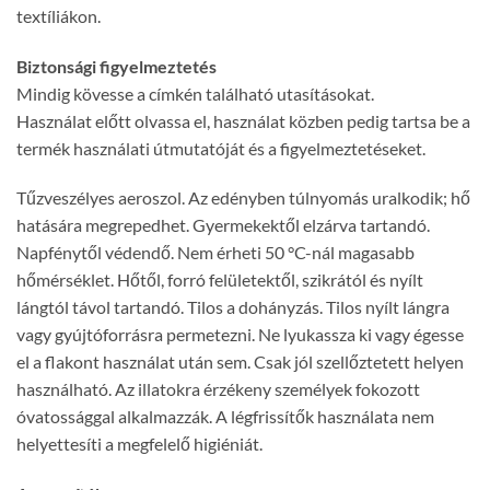
textíliákon.
Biztonsági figyelmeztetés
Mindig kövesse a címkén található utasításokat.
Használat előtt olvassa el, használat közben pedig tartsa be a
termék használati útmutatóját és a figyelmeztetéseket.
Tűzveszélyes aeroszol. Az edényben túlnyomás uralkodik; hő
hatására megrepedhet. Gyermekektől elzárva tartandó.
Napfénytől védendő. Nem érheti 50 °C-nál magasabb
hőmérséklet. Hőtől, forró felületektől, szikrától és nyílt
lángtól távol tartandó. Tilos a dohányzás. Tilos nyílt lángra
vagy gyújtóforrásra permetezni. Ne lyukassza ki vagy égesse
el a flakont használat után sem. Csak jól szellőztetett helyen
használható. Az illatokra érzékeny személyek fokozott
óvatossággal alkalmazzák. A légfrissítők használata nem
helyettesíti a megfelelő higiéniát.