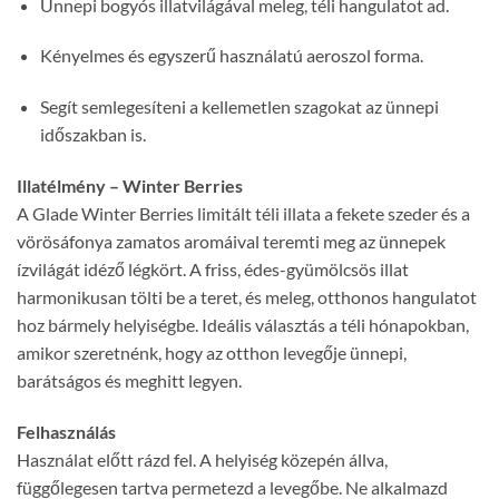
Ünnepi bogyós illatvilágával meleg, téli hangulatot ad.
Kényelmes és egyszerű használatú aeroszol forma.
Segít semlegesíteni a kellemetlen szagokat az ünnepi
időszakban is.
Illatélmény – Winter Berries
A Glade Winter Berries limitált téli illata a fekete szeder és a
vörösáfonya zamatos aromáival teremti meg az ünnepek
ízvilágát idéző légkört. A friss, édes-gyümölcsös illat
harmonikusan tölti be a teret, és meleg, otthonos hangulatot
hoz bármely helyiségbe. Ideális választás a téli hónapokban,
amikor szeretnénk, hogy az otthon levegője ünnepi,
barátságos és meghitt legyen.
Felhasználás
Használat előtt rázd fel. A helyiség közepén állva,
függőlegesen tartva permetezd a levegőbe. Ne alkalmazd