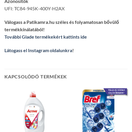
Azonosítók
UFI: TC84-945K-400Y-H2AX
Válogass a Patikamra.hu széles és folyamatosan bővülő
termékkínálatából!
További Glade termékekért kattints ide
Látogass el Instagram oldalunkra
!
KAPCSOLÓDÓ TERMÉKEK
Vásárolj többet
OLCSÓBBAN!