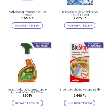
Active Color mosógél 4,5 l (90
Bref Color Aktiv Chlorine WC
mosás)
frissítő 3 x 50 g
2 640
Ft
1 325
Ft
KOSÁRBA TESZEM
KOSÁRBA TESZEM
Vásárolj többet
Vásárolj többet
OLCSÓBBAN!
OLCSÓBBAN!
ALEX Antisztatikus Bútorápoló
BIOSTOP ruhamoly csapda 2 db
Spray Aloe Vera illat 375 ml
890
Ft
1 440
Ft
KOSÁRBA TESZEM
KOSÁRBA TESZEM