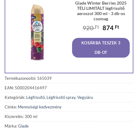
Glade Winter Berries 2025
TÉLI LIMITÁLT légfrissítő
aeroszol 300 ml - 3 db-os
csomag
Original
Curren
920
Ft
874
Ft
price
price
was:
is:
KOSÁRBA TESZEK 3
920 Ft.
874 Ft
DB-OT
Termékazonosító: 165039
EAN: 5000204416497
Kategóriák:
Légfrissítő
,
Légfrissítő spray
,
Vegyiáru
Címke:
Mennyiségi kedvezmény
Kiszerelés: 300 ml
Márka:
Glade