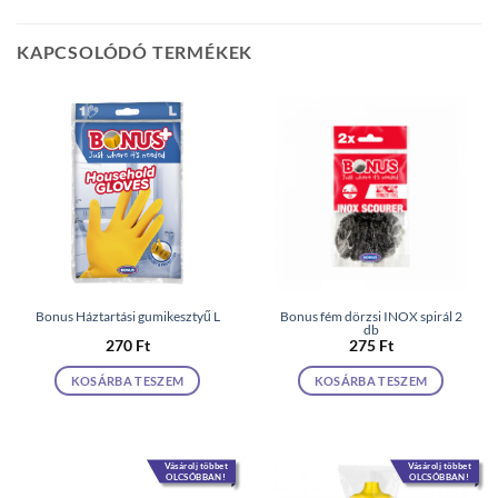
KAPCSOLÓDÓ TERMÉKEK
Bonus Háztartási gumikesztyű L
Bonus fém dörzsi INOX spirál 2
db
270
Ft
275
Ft
KOSÁRBA TESZEM
KOSÁRBA TESZEM
Vásárolj többet
Vásárolj többet
OLCSÓBBAN!
OLCSÓBBAN!