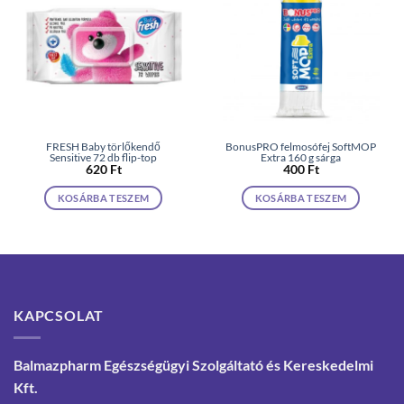
FRESH Baby törlőkendő
BonusPRO felmosófej SoftMOP
Sensitive 72 db flip-top
Extra 160 g sárga
620
Ft
400
Ft
KOSÁRBA TESZEM
KOSÁRBA TESZEM
KAPCSOLAT
Balmazpharm Egészségügyi Szolgáltató és Kereskedelmi
Kft.