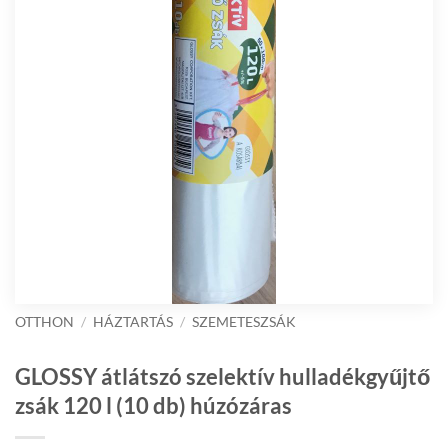
OTTHON
/
HÁZTARTÁS
/
SZEMETESZSÁK
GLOSSY átlátszó szelektív hulladékgyűjtő
zsák 120 l (10 db) húzózáras