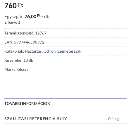
760
Ft
Ft
Egységár:
76,00
/ db
Elfogyott
Termékazonosító: 12767
EAN: 5997446590972
Kategóriák:
Háztartás
,
Otthon
,
Szemeteszsák
Kiszerelés: 10 db
Márka:
Glossy
TOVÁBBI INFORMÁCIÓK
SZÁLLÍTÁSI REFERENCIA SÚLY
0,4 kg