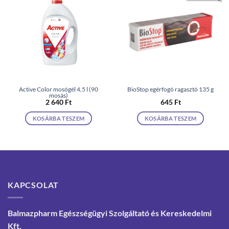
Active Color mosógél 4,5 l (90
BioStop egérfogó ragasztó 135 g
mosás)
2 640
Ft
645
Ft
KOSÁRBA TESZEM
KOSÁRBA TESZEM
KAPCSOLAT
Balmazpharm Egészségügyi Szolgáltató és Kereskedelmi
Kft.