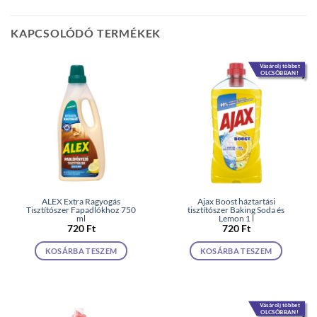
KAPCSOLÓDÓ TERMÉKEK
Vásárolj többet
OLCSÓBBAN!
ALEX Extra Ragyogás
Ajax Boost háztartási
Tisztítószer Fapadlókhoz 750
tisztítószer Baking Soda és
ml
Lemon 1 l
720
Ft
720
Ft
KOSÁRBA TESZEM
KOSÁRBA TESZEM
Vásárolj többet
OLCSÓBBAN!