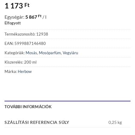
1 173
Ft
Ft
Egységár:
5 867
/ l
Elfogyott
Termékazonosító: 12938
EAN: 5999887146480
Kategóriák:
Mosás
,
Mosóparfüm
,
Vegyiáru
Kiszerelés: 200 ml
Márka:
Herbow
TOVÁBBI INFORMÁCIÓK
SZÁLLÍTÁSI REFERENCIA SÚLY
0,25 kg