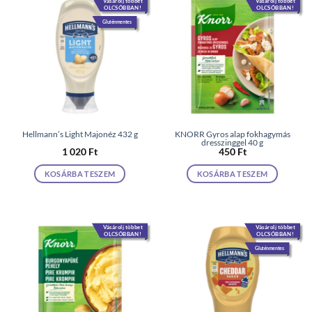
Vásárolj többet
Vásárolj többet
OLCSÓBBAN!
OLCSÓBBAN!
Gluténmentes
Hellmann’s Light Majonéz 432 g
KNORR Gyros alap fokhagymás
dresszinggel 40 g
1 020
Ft
450
Ft
KOSÁRBA TESZEM
KOSÁRBA TESZEM
Vásárolj többet
Vásárolj többet
OLCSÓBBAN!
OLCSÓBBAN!
Gluténmentes