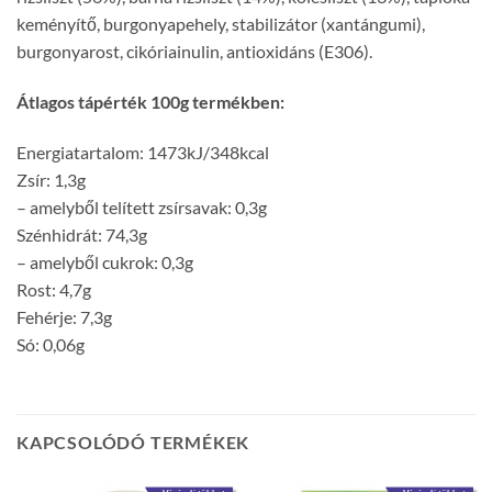
keményítő, burgonyapehely, stabilizátor (xantángumi),
burgonyarost, cikóriainulin, antioxidáns (E306).
Átlagos tápérték 100g termékben:
Energiatartalom: 1473kJ/348kcal
Zsír: 1,3g
– amelyből telített zsírsavak: 0,3g
Szénhidrát: 74,3g
– amelyből cukrok: 0,3g
Rost: 4,7g
Fehérje: 7,3g
Só: 0,06g
KAPCSOLÓDÓ TERMÉKEK