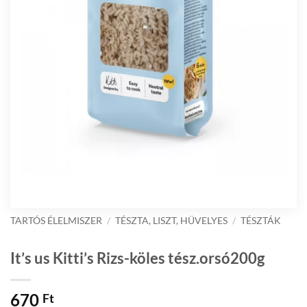
TARTÓS ÉLELMISZER
/
TÉSZTA, LISZT, HÜVELYES
/
TÉSZTÁK
It’s us Kitti’s Rizs-köles tész.orsó200g
670
Ft