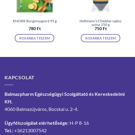
KNORR Burgonyapüré 95 g
Hellmann’s Cheddar sajtos
szósz 250 g
780
Ft
750
Ft
KOSÁRBA TESZEM
KOSÁRBA TESZEM
KAPCSOLAT
Balmazpharm Egészségügyi Szolgáltató és Kereskedelmi
Kft.
4060 Balmazújváros, Bocskai u. 2-4.
Ügyfélszolgálat elérhetősége
: H-P 8-16
Tel.:
+36213007542