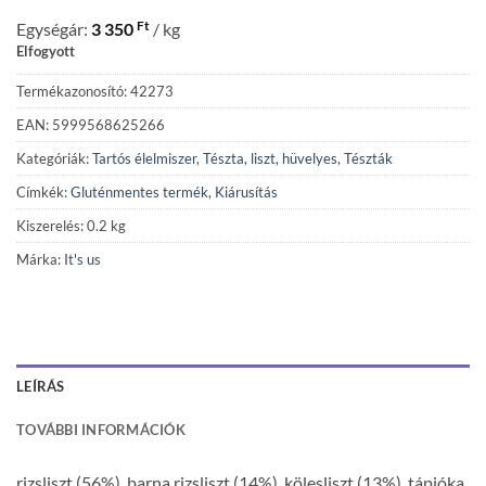
Ft
Egységár:
3 350
/ kg
Elfogyott
Termékazonosító: 42273
EAN: 5999568625266
Kategóriák:
Tartós élelmiszer
,
Tészta, liszt, hüvelyes
,
Tészták
Címkék:
Gluténmentes termék
,
Kiárusítás
Kiszerelés: 0.2 kg
Márka:
It's us
LEÍRÁS
TOVÁBBI INFORMÁCIÓK
rizsliszt (56%), barna rizsliszt (14%), kölesliszt (13%), tápióka