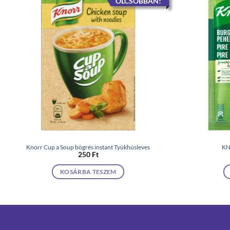
OLCSÓBBAN!
Knorr Cup a Soup bögrés instant Tyúkhúsleves
KN
250
Ft
KOSÁRBA TESZEM