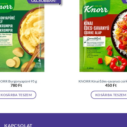
OLCSÓBBAN!
ORR Burgonyapüré 95 g
KNORR Kínai Édes-savanyú csirk
780
Ft
450
Ft
KOSÁRBA TESZEM
KOSÁRBA TESZEM
KAPCSOLAT