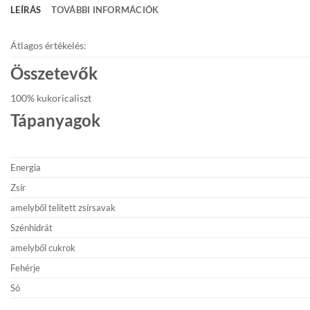
LEÍRÁS
TOVÁBBI INFORMÁCIÓK
Átlagos értékelés:
Összetevők
100% kukoricaliszt
Tápanyagok
Energia
Zsír
amelyből telített zsírsavak
Szénhidrát
amelyből cukrok
Fehérje
Só