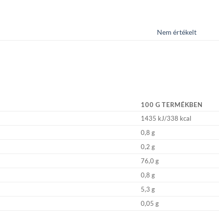
Nem értékelt
100 G TERMÉKBEN
1435 kJ/338 kcal
0,8 g
0,2 g
76,0 g
0,8 g
5,3 g
0,05 g