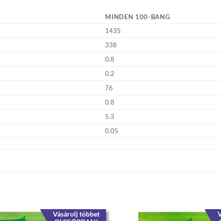
MINDEN 100-BANG
1435
338
0.8
0.2
76
0.8
5.3
0.05
Vásárolj többet
V