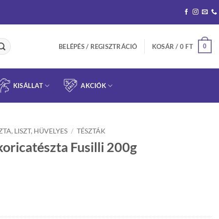
0
BELÉPÉS / REGISZTRÁCIÓ
KOSÁR /
0
FT
KISÁLLAT
AKCIÓK
ZTA, LISZT, HÜVELYES
/
TÉSZTÁK
koricatészta Fusilli 200g
rent
ce
 Ft.