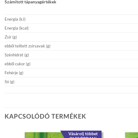
Számított tápanyagértékek
Energia (kJ)
Energia (kcal)
Zsír (g)
ebből telített zsírsavak (g)
Szénhidrát (g)
ebből cukor (g)
Fehérje (g)
Só (g)
KAPCSOLÓDÓ TERMÉKEK
Vásárolj többet