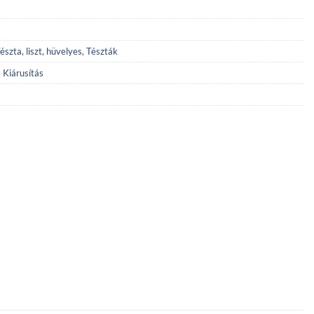
észta, liszt, hüvelyes
,
Tészták
,
Kiárusítás