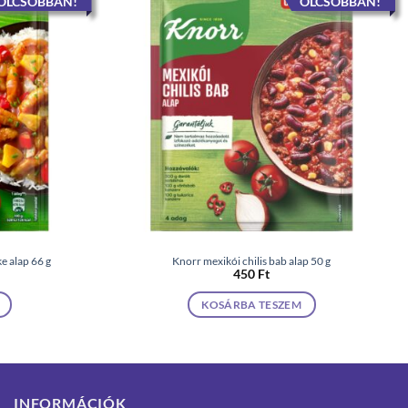
OLCSÓBBAN!
OLCSÓBBAN!
e alap 66 g
Knorr mexikói chilis bab alap 50 g
450
Ft
KOSÁRBA TESZEM
INFORMÁCIÓK