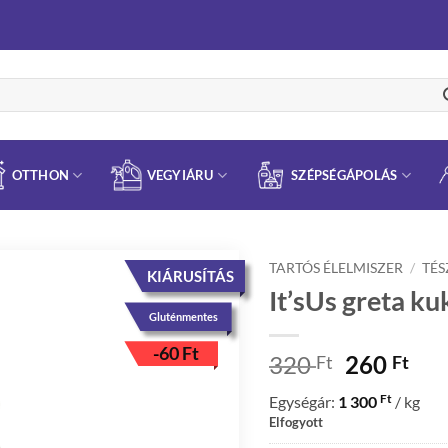
OTTHON
VEGYIÁRU
SZÉPSÉGÁPOLÁS
TARTÓS ÉLELMISZER
/
TÉS
KIÁRUSÍTÁS
It’sUs greta ku
Gluténmentes
-
60
Ft
Original
Cur
320
260
Ft
Ft
price
pri
Ft
Egységár:
1 300
/ kg
was:
is:
Elfogyott
320 Ft.
260