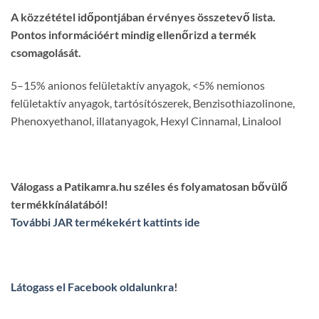
A közzététel időpontjában érvényes összetevő lista.
Pontos információért mindig ellenőrizd a termék
csomagolását.
5–15% anionos felületaktív anyagok, <5% nemionos
felületaktív anyagok, tartósítószerek, Benzisothiazolinone,
Phenoxyethanol, illatanyagok, Hexyl Cinnamal, Linalool
Válogass a Patikamra.hu széles és folyamatosan bővülő
termékkínálatából!
További JAR termékekért kattints ide
Látogass el Facebook oldalunkra
!