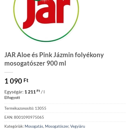
JAR Aloe és Pink Jázmin folyékony
mosogatószer 900 ml
1 090
Ft
Ft
Egységár:
1 211
/ l
Elfogyott
Termékazonosító: 13055
EAN: 8001090975065
Kategóriák:
Mosogatás
,
Mosogatószer
,
Vegyiáru