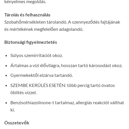
kényelmes megoldás.
Tárolás és felhasználás
Szobahőmérsékleten tárolandó. A szennyeződés fajtájának
és mértékének megfelelően adagolandó.
Biztonsági figyelmeztetés
Súlyos szemirritációt okoz.
Ártalmas a vízi élővilágra, hosszan tartó károsodást okoz.
Gyermekektől elzárva tartandó.
SZEMBE KERÜLÉS ESETÉN: több percig tartó óvatos
öblítés vízzel.
Benzisothiazolinone-t tartalmaz, allergiás reakciót válthat
ki.
Összetevők