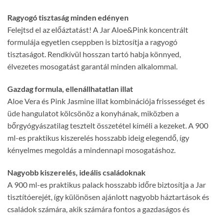
Ragyogó tisztaság minden edényen
Felejtsd el az előáztatást! A Jar Aloe&Pink koncentrált
formulája egyetlen cseppben is biztosítja a ragyogó
tisztaságot. Rendkívül hosszan tartó habja könnyed,
élvezetes mosogatást garantál minden alkalommal.
Gazdag formula, ellenállhatatlan illat
Aloe Vera és Pink Jasmine illat kombinációja frissességet és
üde hangulatot kölcsönöz a konyhának, miközben a
bőrgyógyászatilag tesztelt összetétel kíméli a kezeket. A 900
ml-es praktikus kiszerelés hosszabb ideig elegendő, így
kényelmes megoldás a mindennapi mosogatáshoz.
Nagyobb kiszerelés, ideális családoknak
A 900 ml-es praktikus palack hosszabb időre biztosítja a Jar
tisztítóerejét, így különösen ajánlott nagyobb háztartások és
családok számára, akik számára fontos a gazdaságos és