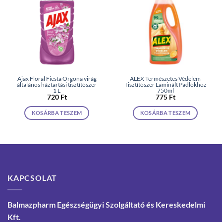
Ajax Floral Fiesta Orgona virág
ALEX Természetes Védelem
általános háztartási tisztítószer
Tisztítószer Laminált Padlókhoz
1 L
750ml
720
Ft
775
Ft
KOSÁRBA TESZEM
KOSÁRBA TESZEM
KAPCSOLAT
Balmazpharm Egészségügyi Szolgáltató és Kereskedelmi
Kft.