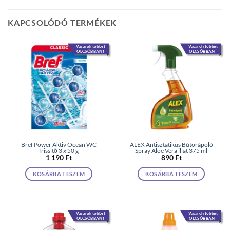
KAPCSOLÓDÓ TERMÉKEK
Vásárolj többet
Vásárolj többet
OLCSÓBBAN!
OLCSÓBBAN!
Bref Power Aktiv Ocean WC
ALEX Antisztatikus Bútorápoló
frissítő 3 x 50 g
Spray Aloe Vera illat 375 ml
1 190
Ft
890
Ft
KOSÁRBA TESZEM
KOSÁRBA TESZEM
Vásárolj többet
Vásárolj többet
OLCSÓBBAN!
OLCSÓBBAN!