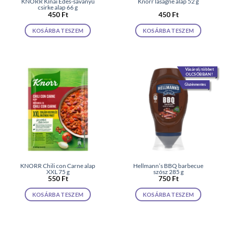
KNORR Kínai Édes-savanyú
Knorr lasagne alap 52 g
csirke alap 66 g
450
Ft
450
Ft
KOSÁRBA TESZEM
KOSÁRBA TESZEM
Vásárolj többet
OLCSÓBBAN!
Gluténmentes
KNORR Chili con Carne alap
Hellmann’s BBQ barbecue
XXL 75 g
szósz 285 g
550
Ft
750
Ft
KOSÁRBA TESZEM
KOSÁRBA TESZEM