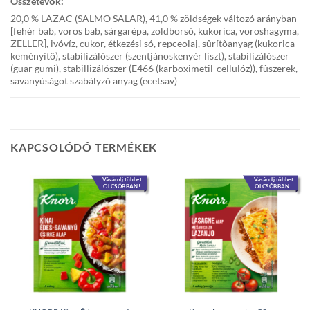
Összetevők:
20,0 % LAZAC (SALMO SALAR), 41,0 % zöldségek változó arányban
[fehér bab, vörös bab, sárgarépa, zöldborsó, kukorica, vöröshagyma,
ZELLER], ivóvíz, cukor, étkezési só, repceolaj, sûrítõanyag (kukorica
keményítõ), stabilizálószer (szentjánoskenyér liszt), stabilizálószer
(guar gumi), stabillizálószer (E466 (karboximetil-cellulóz)), fûszerek,
savanyúságot szabályzó anyag (ecetsav)
KAPCSOLÓDÓ TERMÉKEK
Vásárolj többet
Vásárolj többet
OLCSÓBBAN!
OLCSÓBBAN!