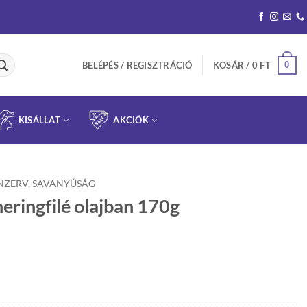
0
BELÉPÉS / REGISZTRÁCIÓ
KOSÁR /
0
FT
KISÁLLAT
AKCIÓK
NZERV, SAVANYÚSÁG
eringfilé olajban 170g