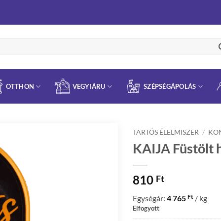
OTTHON
VEGYIÁRU
SZÉPSÉGÁPOLÁS
TARTÓS ÉLELMISZER
/
KO
KAIJA Füstölt h
810
Ft
Ft
Egységár:
4 765
/ kg
Elfogyott