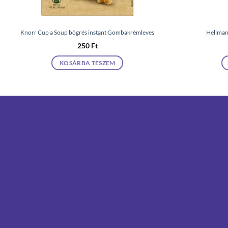
Knorr Cup a Soup bögrés instant Gombakrémleves
Hellman
250
Ft
KOSÁRBA TESZEM