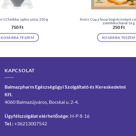
n’s Cheddar sajtos szósz 250 g
Knorr Cup a Soup bögrés instant cs
zsemlekockával 16 g
750
Ft
250
Ft
KOSÁRBA TESZEM
KOSÁRBA TESZEM
KAPCSOLAT
Balmazpharm Egészségügyi Szolgáltató és Kereskedelmi
Kft.
4060 Balmazújváros, Bocskai u. 2-4.
Ügyfélszolgálat elérhetősége
: H-P 8-16
Tel.:
+36213007542