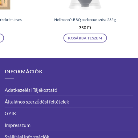
irkekrémleves
Hellmann’s BBQ barbecue szósz 285 g
750
Ft
KOSÁRBA TESZEM
INFORMÁCIÓK
Adatkezelési Tájékoztató
Általános szerződési feltételek
GYIK
Impresszum
Szállítási információk