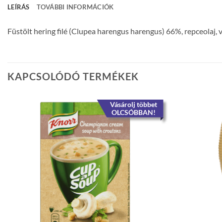
LEÍRÁS
TOVÁBBI INFORMÁCIÓK
Füstölt hering filé (Clupea harengus harengus) 66%, repceolaj, v
KAPCSOLÓDÓ TERMÉKEK
Vásárolj többet
OLCSÓBBAN!