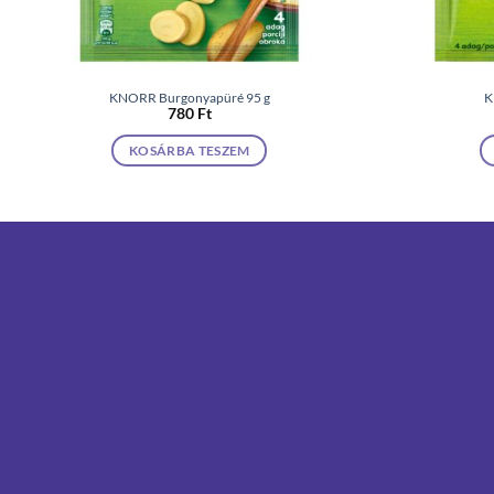
KNORR Burgonyapüré 95 g
K
780
Ft
KOSÁRBA TESZEM