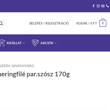
0
BELÉPÉS / REGISZTRÁCIÓ
KOSÁR /
0
FT
KISÁLLAT
AKCIÓK
NZERV, SAVANYÚSÁG
eringfilé par.szósz 170g