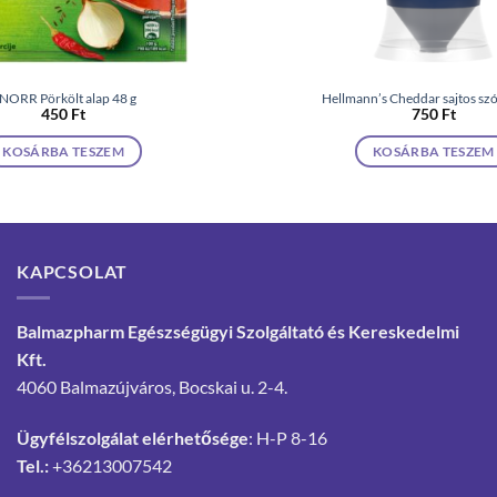
NORR Pörkölt alap 48 g
Hellmann’s Cheddar sajtos szó
450
Ft
750
Ft
KOSÁRBA TESZEM
KOSÁRBA TESZEM
KAPCSOLAT
Balmazpharm Egészségügyi Szolgáltató és Kereskedelmi
Kft.
4060 Balmazújváros, Bocskai u. 2-4.
Ügyfélszolgálat elérhetősége
: H-P 8-16
Tel.:
+36213007542