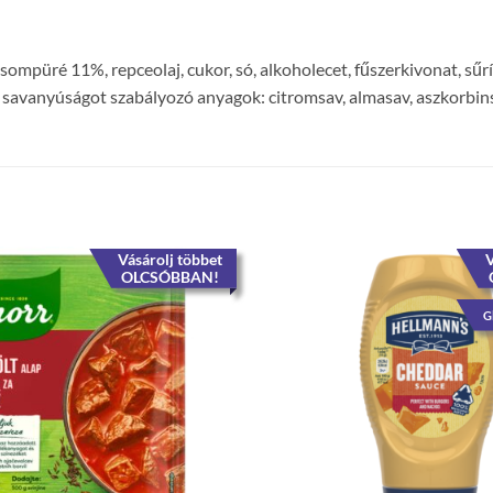
csompüré 11%, repceolaj, cukor, só, alkoholecet, fűszerkivonat, sű
, savanyúságot szabályozó anyagok: citromsav, almasav, aszkorbin
Vásárolj többet
V
OLCSÓBBAN!
G