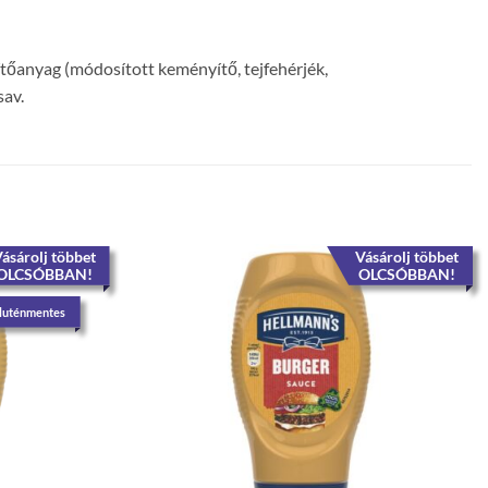
rítőanyag (módosított keményítő, tejfehérjék,
sav.
ásárolj többet
Vásárolj többet
OLCSÓBBAN!
OLCSÓBBAN!
luténmentes