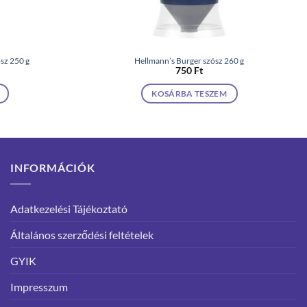
sz 250 g
Hellmann’s Burger szósz 260 g
750
Ft
KOSÁRBA TESZEM
INFORMÁCIÓK
Adatkezelési Tájékoztató
Általános szerződési feltételek
GYIK
Impresszum