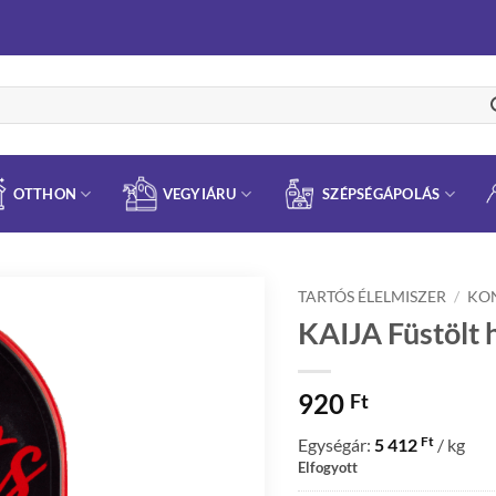
OTTHON
VEGYIÁRU
SZÉPSÉGÁPOLÁS
TARTÓS ÉLELMISZER
/
KO
KAIJA Füstölt h
920
Ft
Ft
Egységár:
5 412
/ kg
Elfogyott