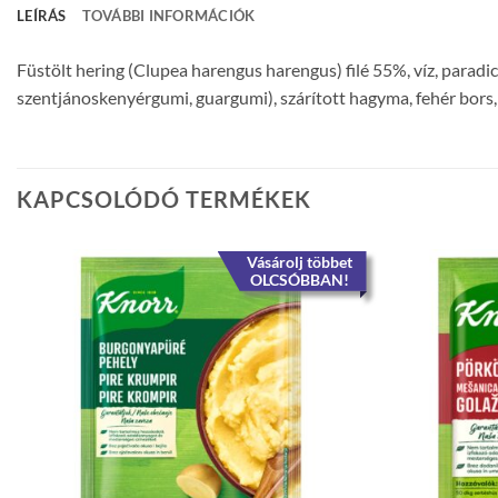
LEÍRÁS
TOVÁBBI INFORMÁCIÓK
Füstölt hering (Clupea harengus harengus) filé 55%, víz, paradi
szentjánoskenyérgumi, guargumi), szárított hagyma, fehér bors
KAPCSOLÓDÓ TERMÉKEK
Vásárolj többet
OLCSÓBBAN!