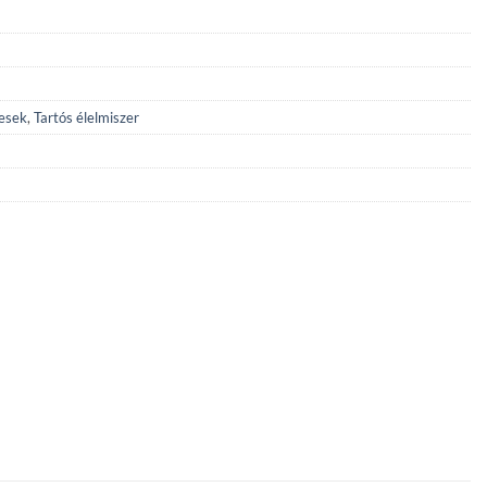
 Ft.
esek
,
Tartós élelmiszer