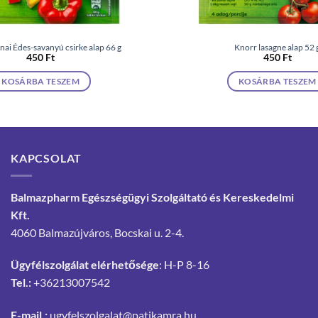
i Édes-savanyú csirke alap 66 g
Knorr lasagne alap 52 
450
Ft
450
Ft
KOSÁRBA TESZEM
KOSÁRBA TESZEM
KAPCSOLAT
Balmazpharm Egészségügyi Szolgáltató és Kereskedelmi
Kft.
4060 Balmazújváros, Bocskai u. 2-4.
Ügyfélszolgálat elérhetősége
: H-P 8-16
Tel.:
+36213007542
E-mail.:
ugyfelszolgalat@patikamra.hu