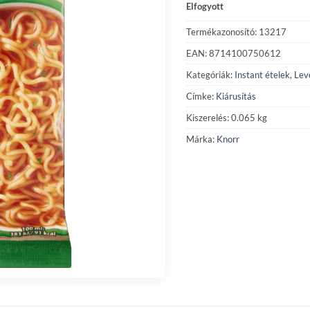
Elfogyott
290 Ft.
220
Termékazonosító: 13217
EAN: 8714100750612
Kategóriák:
Instant ételek
,
Lev
Címke:
Kiárusítás
Kiszerelés: 0.065 kg
Márka:
Knorr