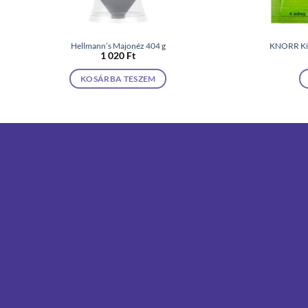
Hellmann’s Majonéz 404 g
KNORR Kína
1 020
Ft
KOSÁRBA TESZEM