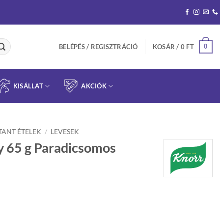
0
BELÉPÉS / REGISZTRÁCIÓ
KOSÁR /
0
FT
KISÁLLAT
AKCIÓK
TANT ÉTELEK
/
LEVESEK
 65 g Paradicsomos
rent
ce