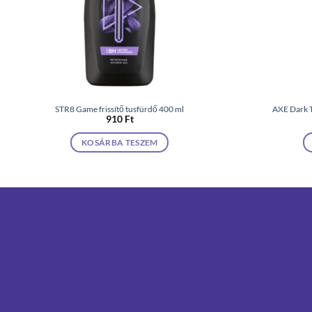
STR8 Game frissítő tusfürdő 400 ml
AXE Dark T
910
Ft
KOSÁRBA TESZEM