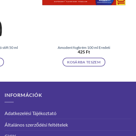
 stift 50 ml
Amodent fogkrém 100 ml Eredeti
425
Ft
KOSÁRBA TESZEM
INFORMÁCIÓK
Adatkezelési Tájékoztató
Általános szerződési feltételek