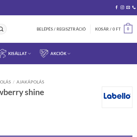
0
BELÉPÉS / REGISZTRÁCIÓ
KOSÁR /
0
FT
KISÁLLAT
AKCIÓK
OLÁS
/
AJAKÁPOLÁS
berry shine