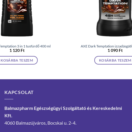
emptation 3 in 1 tusfürdő 400 ml
AXE Dark Temptation izzadásgátló
1 120
Ft
1 090
Ft
KOSÁRBA TESZEM
KOSÁRBA TESZEM
KAPCSOLAT
Balmazpharm Egészségügyi Szolgáltató és Kereskedelmi
Kft.
4060 Balmazújváros, Bocskai u. 2-4.