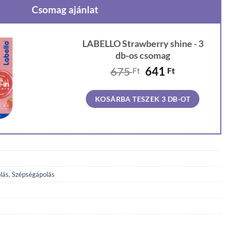
Csomag ajánlat
LABELLO Strawberry shine - 3
db-os csomag
Original
Current
675
641
Ft
Ft
price
price
was:
is:
KOSÁRBA TESZEK 3 DB-OT
675 Ft.
641 Ft.
lás
,
Szépségápolás