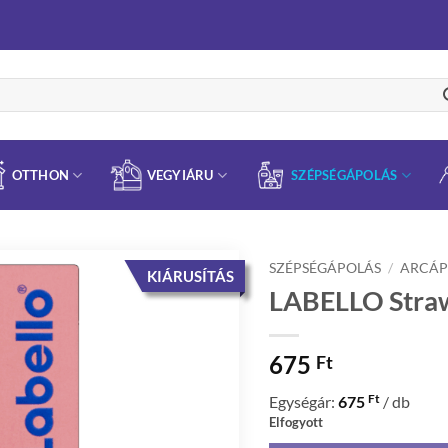
OTTHON
VEGYIÁRU
SZÉPSÉGÁPOLÁS
SZÉPSÉGÁPOLÁS
/
ARCÁP
KIÁRUSÍTÁS
LABELLO Straw
675
Ft
Ft
Egységár:
675
/ db
Elfogyott