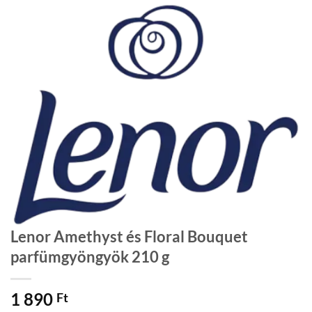
Lenor Amethyst és Floral Bouquet
parfümgyöngyök 210 g
1 890
Ft