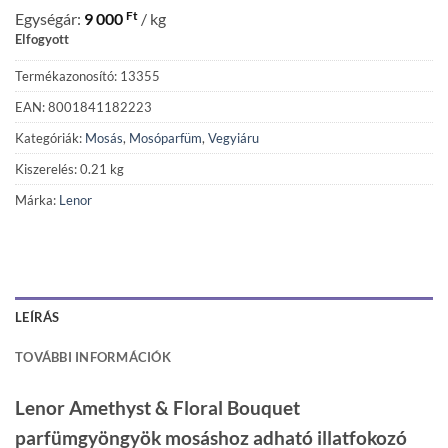
Ft
Egységár:
9 000
/ kg
Elfogyott
Termékazonosító: 13355
EAN: 8001841182223
Kategóriák:
Mosás
,
Mosóparfüm
,
Vegyiáru
Kiszerelés: 0.21 kg
Márka:
Lenor
LEÍRÁS
TOVÁBBI INFORMÁCIÓK
Lenor Amethyst & Floral Bouquet
parfümgyöngyök mosáshoz adható illatfokozó