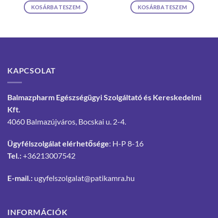
KOSÁRBA TESZEM
KOSÁRBA TESZEM
KAPCSOLAT
Balmazpharm Egészségügyi Szolgáltató és Kereskedelmi
Kft.
4060 Balmazújváros, Bocskai u. 2-4.
Ügyfélszolgálat elérhetősége
: H-P 8-16
Tel.:
+36213007542
E-mail.:
ugyfelszolgalat@patikamra.hu
INFORMÁCIÓK