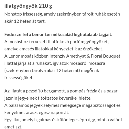
illatgyöngyök 210 g
Nonstop frissesség, amely szekrényben tárolt ruhák esetén
akár 12 héten át tart.
Fedezze fel a Lenor termékcsalád legfiatalabb tagjait:
A mosáshoz tervezett illatfokozó parfümgyöngyöket,
amelyek mesés illatokkal kényeztetik az érzékeket.
A Lenor mosás közben intenzív Amethyst & Floral Bouquet
illattal járja át a ruhákat, így azok mosásról mosásra
(szekrényben tárolva akár 12 héten át) megőrzik
frissességüket.
Az illatát a pezsdítő bergamott, a pompás frézia és a pazar
jázmin jegyeinek titokzatos keveréke ihlette.
A balzsamos jegyek selymes melegsége magabiztosságot és
kényelmet áraszt egész napon át.
Egy illat, amely izgalmas és különleges épp úgy, mint a valódi
ametiszt.