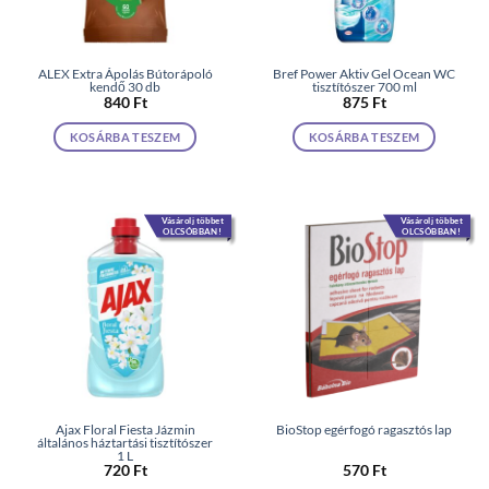
ALEX Extra Ápolás Bútorápoló
Bref Power Aktiv Gel Ocean WC
kendő 30 db
tisztítószer 700 ml
840
Ft
875
Ft
KOSÁRBA TESZEM
KOSÁRBA TESZEM
Vásárolj többet
Vásárolj többet
OLCSÓBBAN!
OLCSÓBBAN!
Ajax Floral Fiesta Jázmin
BioStop egérfogó ragasztós lap
általános háztartási tisztítószer
1 L
720
Ft
570
Ft