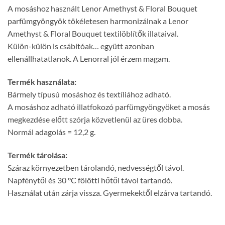
A mosáshoz használt Lenor Amethyst & Floral Bouquet
parfümgyöngyök tökéletesen harmonizálnak a Lenor
Amethyst & Floral Bouquet textilöblítők illataival.
Külön-külön is csábítóak… együtt azonban
ellenállhatatlanok. A Lenorral jól érzem magam.
Termék használata:
Bármely típusú mosáshoz és textíliához adható.
A mosáshoz adható illatfokozó parfümgyöngyöket a mosás
megkezdése előtt szórja közvetlenül az üres dobba.
Normál adagolás = 12,2 g.
Termék tárolása:
Száraz környezetben tárolandó, nedvességtől távol.
Napfénytől és 30 °C fölötti hőtől távol tartandó.
Használat után zárja vissza. Gyermekektől elzárva tartandó.