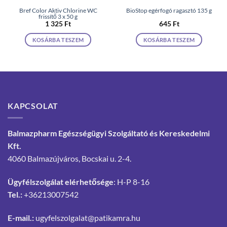
Bref Color Aktiv Chlorine WC
BioStop egérfogó ragasztó 135 g
frissítő 3 x 50 g
1 325
Ft
645
Ft
KOSÁRBA TESZEM
KOSÁRBA TESZEM
KAPCSOLAT
Balmazpharm Egészségügyi Szolgáltató és Kereskedelmi
Kft.
4060 Balmazújváros, Bocskai u. 2-4.
Ügyfélszolgálat elérhetősége
: H-P 8-16
Tel.:
+36213007542
E-mail.:
ugyfelszolgalat@patikamra.hu