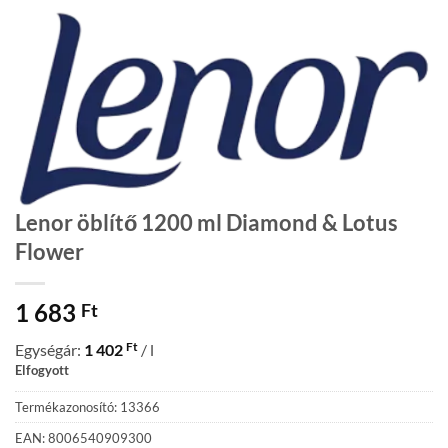
Lenor öblítő 1200 ml Diamond & Lotus
Flower
1 683
Ft
Ft
Egységár:
1 402
/ l
Elfogyott
Termékazonosító: 13366
EAN: 8006540909300