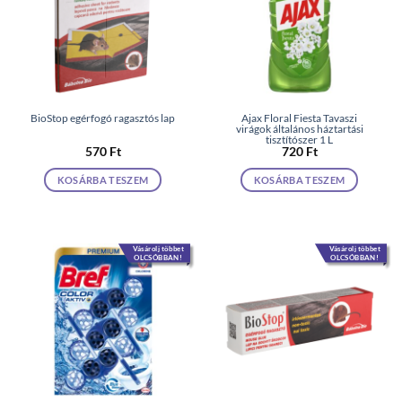
BioStop egérfogó ragasztós lap
Ajax Floral Fiesta Tavaszi
virágok általános háztartási
tisztítószer 1 L
570
Ft
720
Ft
KOSÁRBA TESZEM
KOSÁRBA TESZEM
Vásárolj többet
Vásárolj többet
OLCSÓBBAN!
OLCSÓBBAN!