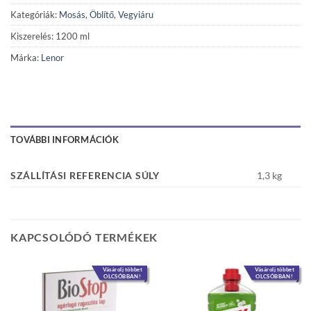
Kategóriák:
Mosás
,
Öblítő
,
Vegyiáru
Kiszerelés: 1200 ml
Márka:
Lenor
TOVÁBBI INFORMÁCIÓK
SZÁLLÍTÁSI REFERENCIA SÚLY
1,3 kg
KAPCSOLÓDÓ TERMÉKEK
Vásárolj többet
Vásárolj többet
OLCSÓBBAN!
OLCSÓBBAN!