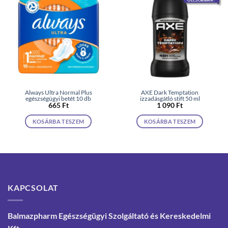
Always Ultra Normal Plus
AXE Dark Temptation
egészségügyi betét 10 db
izzadásgátló stift 50 ml
665
Ft
1 090
Ft
KOSÁRBA TESZEM
KOSÁRBA TESZEM
KAPCSOLAT
Balmazpharm Egészségügyi Szolgáltató és Kereskedelmi