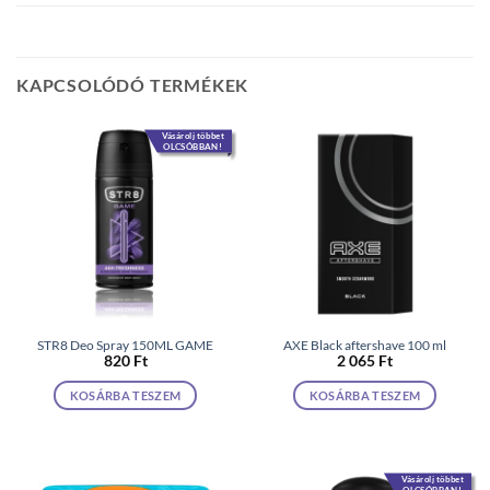
KAPCSOLÓDÓ TERMÉKEK
Vásárolj többet
OLCSÓBBAN!
STR8 Deo Spray 150ML GAME
AXE Black aftershave 100 ml
820
Ft
2 065
Ft
KOSÁRBA TESZEM
KOSÁRBA TESZEM
Vásárolj többet
OLCSÓBBAN!