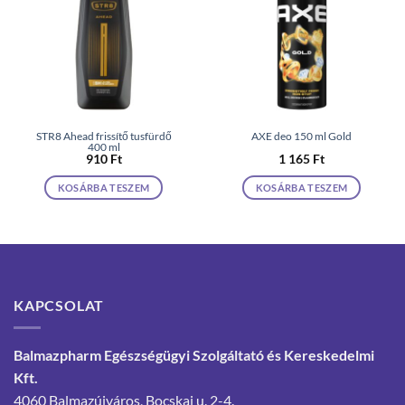
STR8 Ahead frissítő tusfürdő
AXE deo 150 ml Gold
400 ml
910
Ft
1 165
Ft
KOSÁRBA TESZEM
KOSÁRBA TESZEM
KAPCSOLAT
Balmazpharm Egészségügyi Szolgáltató és Kereskedelmi
Kft.
4060 Balmazújváros, Bocskai u. 2-4.