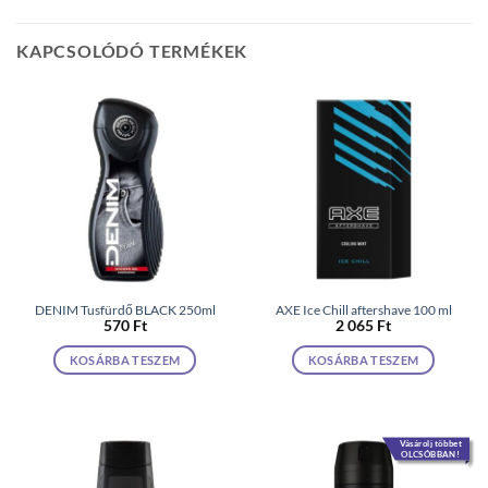
KAPCSOLÓDÓ TERMÉKEK
DENIM Tusfürdő BLACK 250ml
AXE Ice Chill aftershave 100 ml
570
Ft
2 065
Ft
KOSÁRBA TESZEM
KOSÁRBA TESZEM
Vásárolj többet
OLCSÓBBAN!