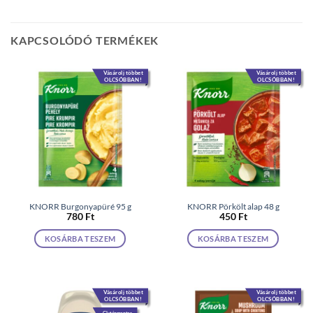
KAPCSOLÓDÓ TERMÉKEK
Vásárolj többet
Vásárolj többet
OLCSÓBBAN!
OLCSÓBBAN!
KNORR Burgonyapüré 95 g
KNORR Pörkölt alap 48 g
780
Ft
450
Ft
KOSÁRBA TESZEM
KOSÁRBA TESZEM
Vásárolj többet
Vásárolj többet
OLCSÓBBAN!
OLCSÓBBAN!
Gluténmentes