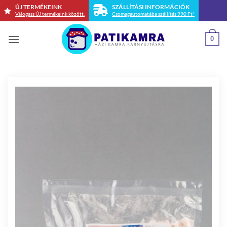
Skip
ÚJ TERMÉKEINK
SZÁLLÍTÁSI INFORMÁCIÓK
Válogass ÚJ termékeink között.
Csomagautomatába szállítás 990 Ft*
to
content
0