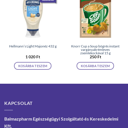
Hellmann’s Light Majonéz 432 g
Knorr Cup a Soup bögrés instant
vargányakrémleves
zsemlekockával 15 g
1 020
Ft
250
Ft
KOSÁRBA TESZEM
KOSÁRBA TESZEM
KAPCSOLAT
Balmazpharm Egészségügyi Szolgáltató és Kereskedelmi
Kft.