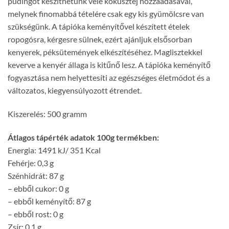
pudingot készíthetünk vele kókusztej hozzáadásával,
melynek finomabbá tételére csak egy kis gyümölcsre van
szükségünk. A tápióka keményítővel készített ételek
ropogósra, kérgesre sülnek, ezért ajánljuk elsősorban
kenyerek, péksütemények elkészítéséhez. Maglisztekkel
keverve a kenyér állaga is kitűnő lesz. A tápióka keményítő
fogyasztása nem helyettesíti az egészséges életmódot és a
változatos, kiegyensúlyozott étrendet.
Kiszerelés: 500 gramm
Átlagos tápérték adatok 100g termékben:
Energia: 1491 kJ/ 351 Kcal
Fehérje: 0,3 g
Szénhidrát: 87 g
– ebből cukor: 0 g
– ebből keményítő: 87 g
– ebből rost: 0 g
Zsír: 0,1 g