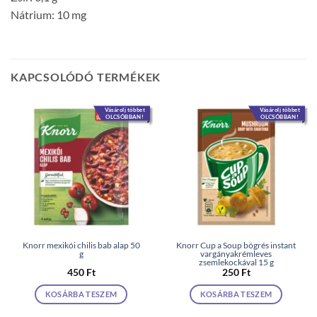
Nátrium: 10 mg
KAPCSOLÓDÓ TERMÉKEK
Vásárolj többet
Vásárolj többet
OLCSÓBBAN!
OLCSÓBBAN!
Knorr mexikói chilis bab alap 50
Knorr Cup a Soup bögrés instant
g
vargányakrémleves
zsemlekockával 15 g
450
Ft
250
Ft
KOSÁRBA TESZEM
KOSÁRBA TESZEM