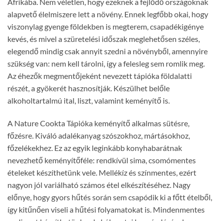
Afrikába. Nem véletlen, hogy ezeknek a fejlődő országoknak
alapvető élelmiszere lett a növény. Ennek legfőbb okai, hogy
viszonylag gyenge földekben is megterem, csapadékigénye
kevés, és mivel a szüretelési időszak meglehetősen széles,
elegendő mindig csak annyit szedni a növényből, amennyire
szükség van: nem kell tárolni, így a felesleg sem romlik meg.
Az éhezők megmentőjeként nevezett tápióka földalatti
részét, a gyökerét hasznosítják. Készülhet belőle
alkoholtartalmú ital, liszt, valamint keményítő is.
A Nature Cookta Tápióka keményítő alkalmas sütésre,
főzésre. Kiváló adalékanyag szószokhoz, mártásokhoz,
főzelékekhez. Ez az egyik leginkább konyhabarátnak
nevezhető keményítőféle: rendkívül sima, csomómentes
ételeket készíthetünk vele. Mellékíz és színmentes, ezért
nagyon jól variálható számos étel elkészítéséhez. Nagy
előnye, hogy gyors hűtés során sem csapódik ki a főtt ételből,
így kitűnően viseli a hűtési folyamatokat is. Mindenmentes