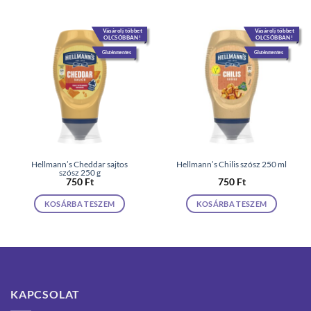
Vásárolj többet
Vásárolj többet
OLCSÓBBAN!
OLCSÓBBAN!
Gluténmentes
Gluténmentes
Hellmann’s Cheddar sajtos
Hellmann’s Chilis szósz 250 ml
szósz 250 g
750
Ft
750
Ft
KOSÁRBA TESZEM
KOSÁRBA TESZEM
KAPCSOLAT