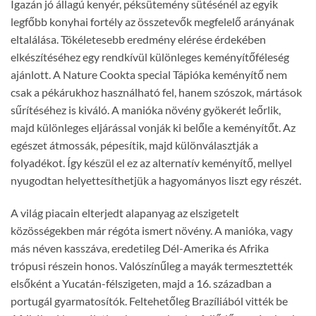
Igazán jó állagú kenyér, péksütemény sütésénél az egyik
legfőbb konyhai fortély az összetevők megfelelő arányának
eltalálása. Tökéletesebb eredmény elérése érdekében
elkészítéséhez egy rendkívül különleges keményítőféleség
ajánlott. A Nature Cookta special Tápióka keményítő nem
csak a pékárukhoz használható fel, hanem szószok, mártások
sűrítéséhez is kiváló. A manióka növény gyökerét leőrlik,
majd különleges eljárással vonják ki belőle a keményítőt. Az
egészet átmossák, pépesítik, majd különválasztják a
folyadékot. Így készül el ez az alternatív keményítő, mellyel
nyugodtan helyettesíthetjük a hagyományos liszt egy részét.
A világ piacain elterjedt alapanyag az elszigetelt
közösségekben már régóta ismert növény. A manióka, vagy
más néven kasszáva, eredetileg Dél-Amerika és Afrika
trópusi részein honos. Valószínűleg a mayák termesztették
elsőként a Yucatán-félszigeten, majd a 16. században a
portugál gyarmatosítók. Feltehetőleg Brazíliából vitték be