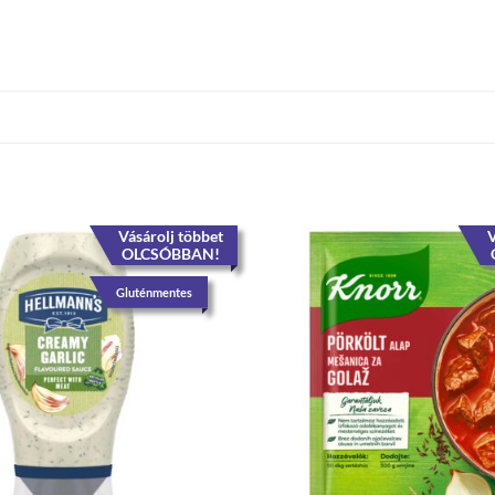
Vásárolj többet
V
OLCSÓBBAN!
Gluténmentes