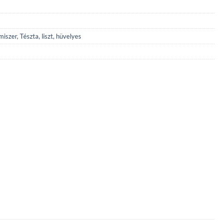
lmiszer
,
Tészta, liszt, hüvelyes