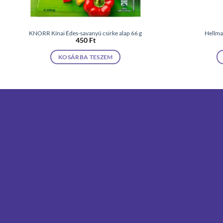
KNORR Kínai Édes-savanyú csirke alap 66 g
Hellma
450
Ft
KOSÁRBA TESZEM