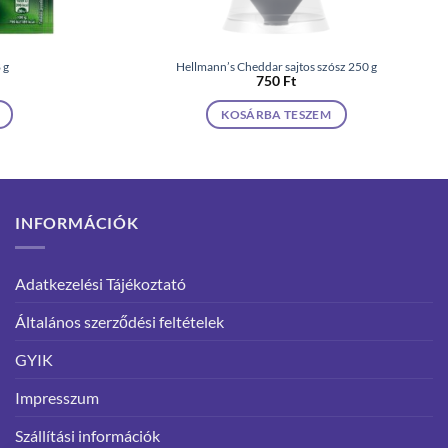
 g
Hellmann’s Cheddar sajtos szósz 250 g
750
Ft
KOSÁRBA TESZEM
INFORMÁCIÓK
Adatkezelési Tájékoztató
Általános szerződési feltételek
GYIK
Impresszum
Szállítási információk