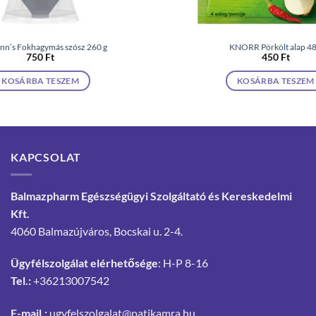
nn’s Fokhagymás szósz 260 g
KNORR Pörkölt alap 48
750
Ft
450
Ft
KOSÁRBA TESZEM
KOSÁRBA TESZEM
KAPCSOLAT
Balmazpharm Egészségügyi Szolgáltató és Kereskedelmi
Kft.
4060 Balmazújváros, Bocskai u. 2-4.
Ügyfélszolgálat elérhetősége
: H-P 8-16
Tel.:
+36213007542
E-mail.:
ugyfelszolgalat@patikamra.hu