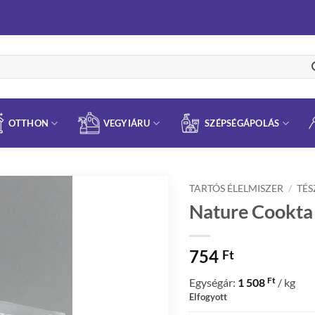
OTTHON
VEGYIÁRU
SZÉPSÉGÁPOLÁS
TARTÓS ÉLELMISZER
/
TÉS
Nature Cookta 
754
Ft
Ft
Egységár:
1 508
/ kg
Elfogyott