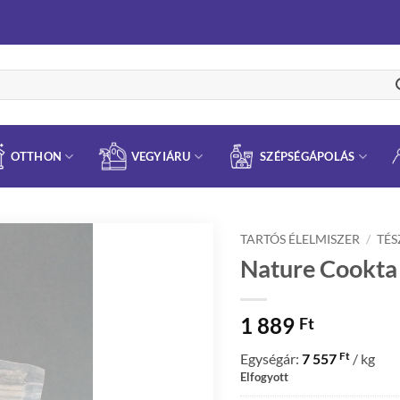
OTTHON
VEGYIÁRU
SZÉPSÉGÁPOLÁS
TARTÓS ÉLELMISZER
/
TÉS
Nature Cookta 
1 889
Ft
Ft
Egységár:
7 557
/ kg
Elfogyott