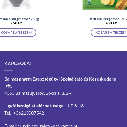
mann’s Burger szósz 260 g
KNORR Burgonyapüré 9
750
Ft
780
Ft
KOSÁRBA TESZEM
KOSÁRBA TESZEM
KAPCSOLAT
Balmazpharm Egészségügyi Szolgáltató és Kereskedelmi
Kft.
4060 Balmazújváros, Bocskai u. 2-4.
Ügyfélszolgálat elérhetősége
: H-P 8-16
Tel.:
+36213007542
E-mail.:
ugyfelszolgalat@patikamra.hu