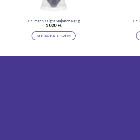
Hellmann’s Light Majonéz 432 g
Hell
1 020
Ft
KOSÁRBA TESZEM