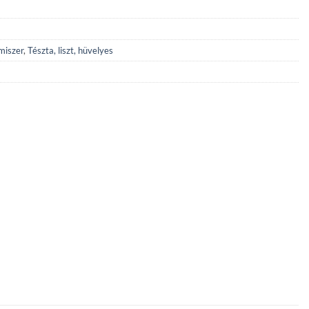
lmiszer
,
Tészta, liszt, hüvelyes