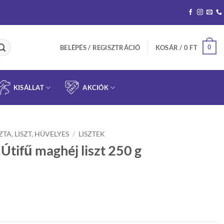
0
BELÉPÉS / REGISZTRÁCIÓ
KOSÁR /
0
FT
KISÁLLAT
AKCIÓK
ZTA, LISZT, HÜVELYES
/
LISZTEK
Útifű maghéj liszt 250 g