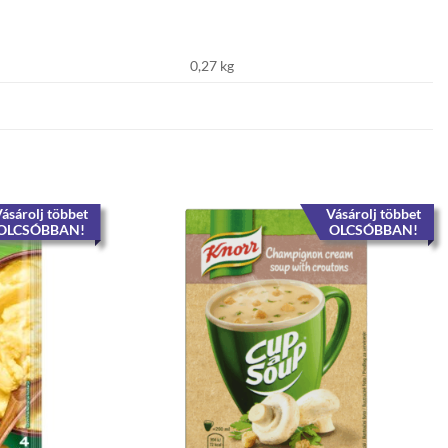
0,27 kg
ásárolj többet
Vásárolj többet
OLCSÓBBAN!
OLCSÓBBAN!