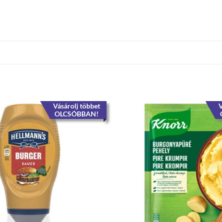
Vásárolj többet
V
OLCSÓBBAN!