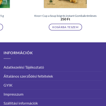
5 g
Knorr Cup a Soup bögrés instant Gombakrémleves
250
Ft
KOSÁRBA TESZEM
INFORMÁCIÓK
Adatkezelési Tájékoztató
Általános szerződési feltételek
GYIK
Impresszum
Szállítási információk