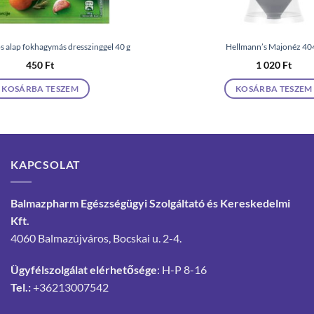
alap fokhagymás dresszinggel 40 g
Hellmann’s Majonéz 40
450
Ft
1 020
Ft
KOSÁRBA TESZEM
KOSÁRBA TESZEM
KAPCSOLAT
Balmazpharm Egészségügyi Szolgáltató és Kereskedelmi
Kft.
4060 Balmazújváros, Bocskai u. 2-4.
Ügyfélszolgálat elérhetősége
: H-P 8-16
Tel.:
+36213007542