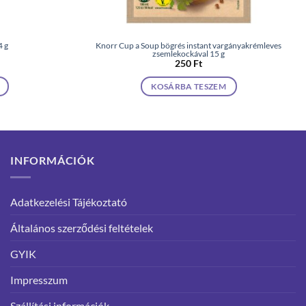
4 g
Knorr Cup a Soup bögrés instant vargányakrémleves
zsemlekockával 15 g
250
Ft
KOSÁRBA TESZEM
INFORMÁCIÓK
Adatkezelési Tájékoztató
Általános szerződési feltételek
GYIK
Impresszum
Szállítási információk