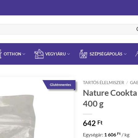
OTTHON
VEGYIÁRU
SZÉPSÉGÁPOLÁS
TARTÓS ÉLELMISZER
/
GA
Gluténmentes
Nature Cookta 
400 g
642
Ft
Ft
Egységár:
1 606
/ kg