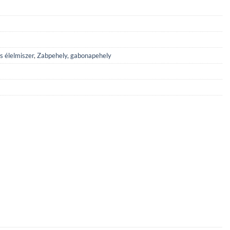
s élelmiszer
,
Zabpehely, gabonapehely