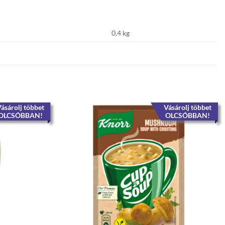
0,4 kg
ásárolj többet
Vásárolj többet
OLCSÓBBAN!
OLCSÓBBAN!