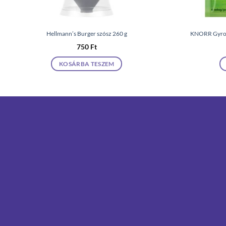
Hellmann’s Burger szósz 260 g
KNORR Gyros 
750
Ft
KOSÁRBA TESZEM