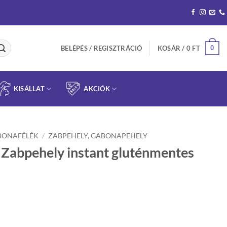
0
BELÉPÉS / REGISZTRÁCIÓ
KOSÁR /
0
FT
KISÁLLAT
AKCIÓK
BONAFÉLÉK
/
ZABPEHELY, GABONAPEHELY
Zabpehely instant gluténmentes