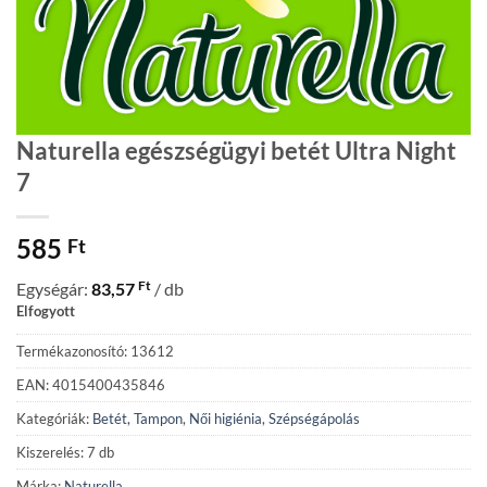
Naturella egészségügyi betét Ultra Night
7
585
Ft
Ft
Egységár:
83,57
/ db
Elfogyott
Termékazonosító: 13612
EAN: 4015400435846
Kategóriák:
Betét, Tampon
,
Női higiénia
,
Szépségápolás
Kiszerelés: 7 db
Márka:
Naturella