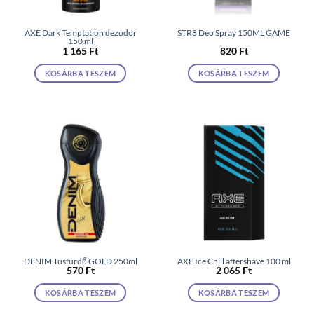
AXE Dark Temptation dezodor
STR8 Deo Spray 150ML GAME
150 ml
1 165
Ft
820
Ft
KOSÁRBA TESZEM
KOSÁRBA TESZEM
DENIM Tusfürdő GOLD 250ml
AXE Ice Chill aftershave 100 ml
570
Ft
2 065
Ft
KOSÁRBA TESZEM
KOSÁRBA TESZEM