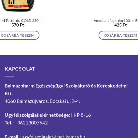
IM Tusfürdő GOLD 250ml
Amodent fogkrém 100 ml E
570
Ft
425
Ft
KOSÁRBA TESZEM
KOSÁRBA TESZEM
KAPCSOLAT
Balmazpharm Egészségügyi Szolgáltató és Kereskedelmi
Kft.
4060 Balmazújváros, Bocskai u. 2-4.
Ügyfélszolgálat elérhetősége
: H-P 8-16
Tel.:
+36213007542
E-mail.:
ugyfelszolgalat@patikamra.hu