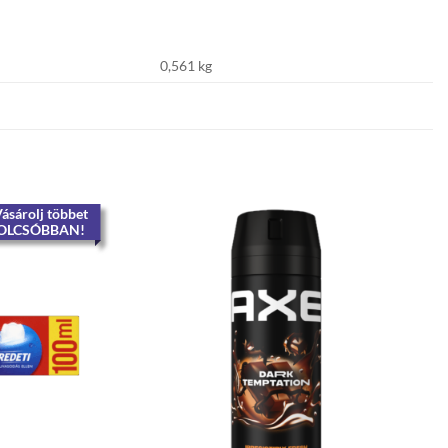
0,561 kg
ásárolj többet
OLCSÓBBAN!