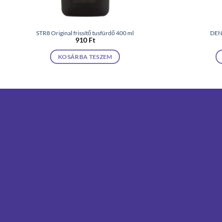
STR8 Original frissítő tusfürdő 400 ml
DEN
910
Ft
KOSÁRBA TESZEM