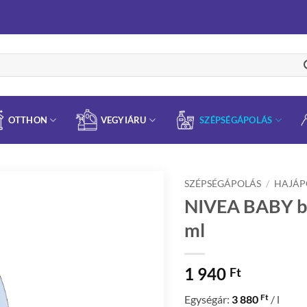
OTTHON
VEGYIÁRU
SZÉPSÉGÁPOLÁS
SZÉPSÉGÁPOLÁS
/
HAJÁP
NIVEA BABY b
ml
1 940
Ft
Ft
Egységár:
3 880
/ l