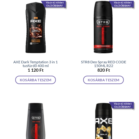
Vásárolj többet
Vásárolj többet
OLCSÓBBAN!
OLCSÓBBAN!
AXE Dark Temptation 3 in 1
STR8 Deo Spray RED CODE
tusfürdő 400 ml
150ML R22
1 120
Ft
820
Ft
KOSÁRBA TESZEM
KOSÁRBA TESZEM
Vásárolj többet
OLCSÓBBAN!