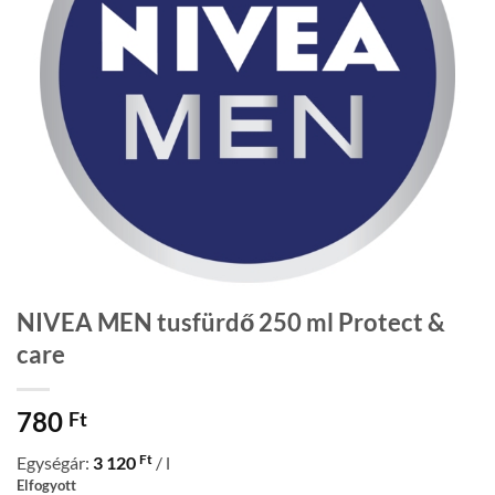
NIVEA MEN tusfürdő 250 ml Protect &
care
780
Ft
Ft
Egységár:
3 120
/ l
Elfogyott