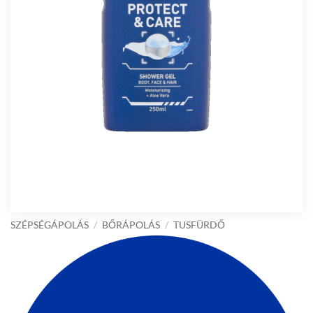
SZÉPSÉGÁPOLÁS
/
BŐRÁPOLÁS
/
TUSFÜRDŐ