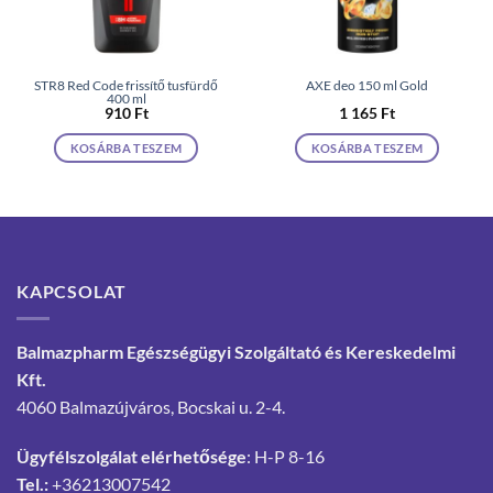
STR8 Red Code frissítő tusfürdő
AXE deo 150 ml Gold
400 ml
910
Ft
1 165
Ft
KOSÁRBA TESZEM
KOSÁRBA TESZEM
KAPCSOLAT
Balmazpharm Egészségügyi Szolgáltató és Kereskedelmi
Kft.
4060 Balmazújváros, Bocskai u. 2-4.
Ügyfélszolgálat elérhetősége
: H-P 8-16
Tel.:
+36213007542