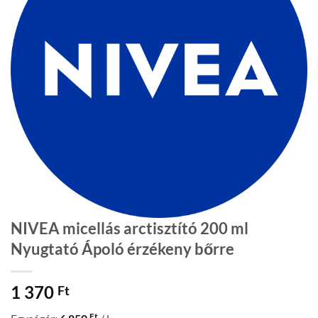
NIVEA micellás arctisztító 200 ml
Nyugtató Ápoló érzékeny bőrre
1 370
Ft
Ft