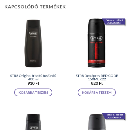
KAPCSOLÓDÓ TERMÉKEK
Vásárolj többet
OLCSÓBBAN!
STR8 Original frissítő tusfürdő
STR8 Deo Spray RED CODE
400 ml
150ML R22
910
Ft
820
Ft
KOSÁRBA TESZEM
KOSÁRBA TESZEM
Vásárolj többet
OLCSÓBBAN!