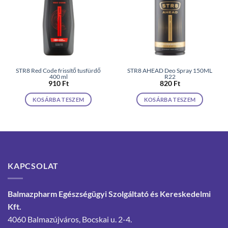
STR8 Red Code frissítő tusfürdő
STR8 AHEAD Deo Spray 150ML
400 ml
R22
910
Ft
820
Ft
KOSÁRBA TESZEM
KOSÁRBA TESZEM
KAPCSOLAT
Balmazpharm Egészségügyi Szolgáltató és Kereskedelmi
Kft.
4060 Balmazújváros, Bocskai u. 2-4.