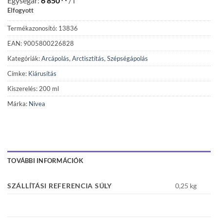
Egységár:
6 850
/ l
Elfogyott
Termékazonosító: 13836
EAN: 9005800226828
Kategóriák:
Arcápolás
,
Arctisztítás
,
Szépségápolás
Címke:
Kiárusítás
Kiszerelés: 200 ml
Márka:
Nivea
TOVÁBBI INFORMÁCIÓK
SZÁLLÍTÁSI REFERENCIA SÚLY
0,25 kg