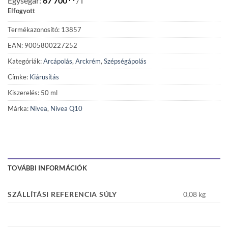
Egységár:
67 700
/ l
Elfogyott
Termékazonosító: 13857
EAN: 9005800227252
Kategóriák:
Arcápolás
,
Arckrém
,
Szépségápolás
Címke:
Kiárusítás
Kiszerelés: 50 ml
Márka:
Nivea
,
Nivea Q10
TOVÁBBI INFORMÁCIÓK
SZÁLLÍTÁSI REFERENCIA SÚLY
0,08 kg