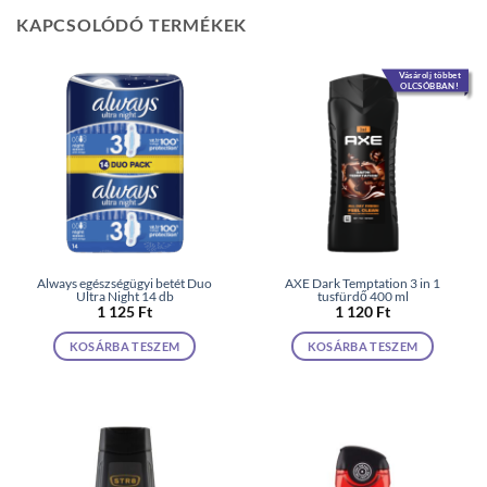
KAPCSOLÓDÓ TERMÉKEK
Vásárolj többet
OLCSÓBBAN!
Always egészségügyi betét Duo
AXE Dark Temptation 3 in 1
Ultra Night 14 db
tusfürdő 400 ml
1 125
Ft
1 120
Ft
KOSÁRBA TESZEM
KOSÁRBA TESZEM