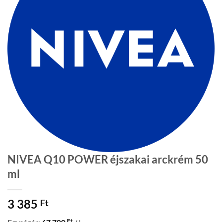
NIVEA Q10 POWER éjszakai arckrém 50
ml
3 385
Ft
Ft