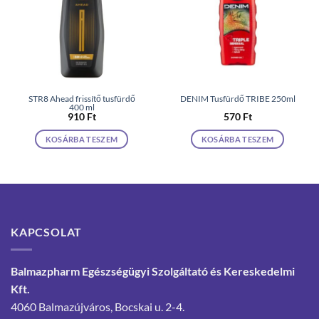
STR8 Ahead frissítő tusfürdő
DENIM Tusfürdő TRIBE 250ml
400 ml
910
Ft
570
Ft
KOSÁRBA TESZEM
KOSÁRBA TESZEM
KAPCSOLAT
Balmazpharm Egészségügyi Szolgáltató és Kereskedelmi
Kft.
4060 Balmazújváros, Bocskai u. 2-4.