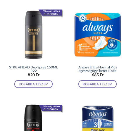
Vásárolj többet
OLCSÓBBAN!
STR8 AHEAD Deo Spray 150ML
Always Ultra Normal Plus
R22
egészségügyi betét 10 db
820
Ft
665
Ft
KOSÁRBA TESZEM
KOSÁRBA TESZEM
Vásárolj többet
OLCSÓBBAN!