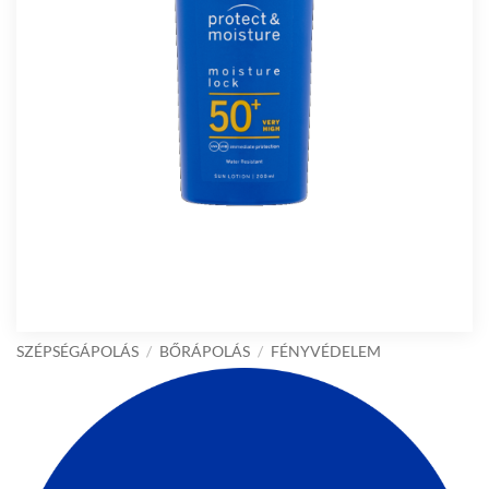
SZÉPSÉGÁPOLÁS
/
BŐRÁPOLÁS
/
FÉNYVÉDELEM