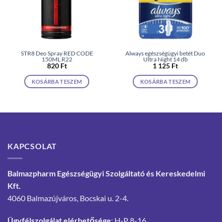
STR8 Deo Spray RED CODE
Always egészségügyi betét Duo
150ML R22
Ultra Night 14 db
820
Ft
1 125
Ft
KOSÁRBA TESZEM
KOSÁRBA TESZEM
KAPCSOLAT
Balmazpharm Egészségügyi Szolgáltató és Kereskedelmi
Kft.
4060 Balmazújváros, Bocskai u. 2-4.
Ügyfélszolgálat elérhetősége
: H-P 8-16