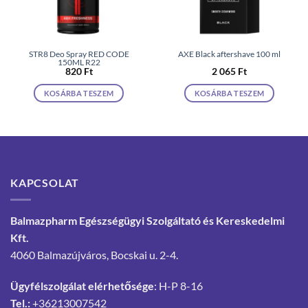
STR8 Deo Spray RED CODE
AXE Black aftershave 100 ml
150ML R22
820
Ft
2 065
Ft
KOSÁRBA TESZEM
KOSÁRBA TESZEM
KAPCSOLAT
Balmazpharm Egészségügyi Szolgáltató és Kereskedelmi
Kft.
4060 Balmazújváros, Bocskai u. 2-4.
Ügyfélszolgálat elérhetősége
: H-P 8-16
Tel.:
+36213007542