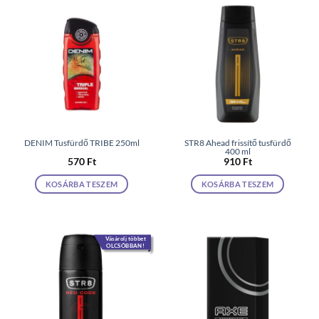
DENIM Tusfürdő TRIBE 250ml
STR8 Ahead frissítő tusfürdő
400 ml
570
Ft
910
Ft
KOSÁRBA TESZEM
KOSÁRBA TESZEM
Vásárolj többet
OLCSÓBBAN!