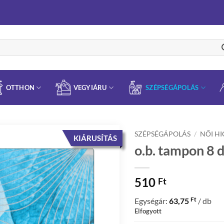
OTTHON
VEGYIÁRU
SZÉPSÉGÁPOLÁS
SZÉPSÉGÁPOLÁS
/
NŐI HI
KIÁRUSÍTÁS
o.b. tampon 8 
510
Ft
Ft
Egységár:
63,75
/ db
Elfogyott