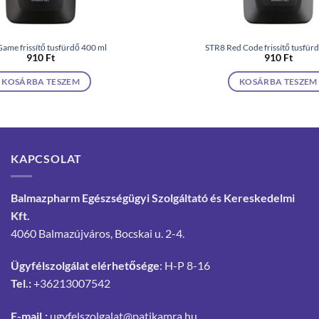
ame frissítő tusfürdő 400 ml
STR8 Red Code frissítő tusfür
910
Ft
910
Ft
KOSÁRBA TESZEM
KOSÁRBA TESZEM
KAPCSOLAT
Balmazpharm Egészségügyi Szolgáltató és Kereskedelmi
Kft.
4060 Balmazújváros, Bocskai u. 2-4.
Ügyfélszolgálat elérhetősége
: H-P 8-16
Tel.:
+36213007542
E-mail.:
ugyfelszolgalat@patikamra.hu