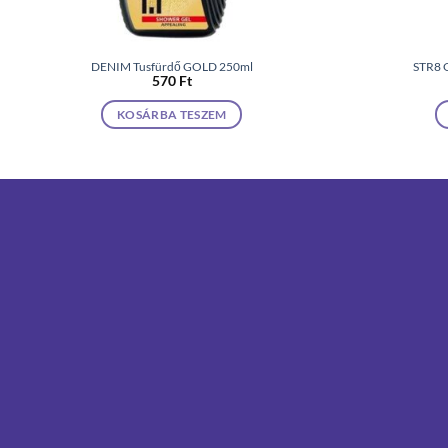
DENIM Tusfürdő GOLD 250ml
STR8 G
570
Ft
KOSÁRBA TESZEM