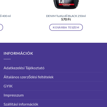
dő 400 ml
DENIM Tusfürdő BLACK 250ml
570
Ft
KOSÁRBA TESZEM
INFORMÁCIÓK
Adatkezelési Tájékoztató
Általános szerződési feltételek
GYIK
Impresszum
Szállítási információk