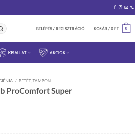
0
BELÉPÉS / REGISZTRÁCIÓ
KOSÁR /
0
FT
KISÁLLAT
AKCIÓK
GIÉNIA
/
BETÉT, TAMPON
db ProComfort Super