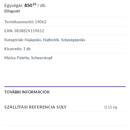
Ft
Egységár:
850
/ db
Elfogyott
Termékazonosító: 14062
EAN: 3838824159652
Kategóriák:
Hajápolás
,
Hajfesték
,
Szépségápolás
Kiszerelés: 1 db
Márka:
Palette
,
Schwarzkopf
TOVÁBBI INFORMÁCIÓK
SZÁLLÍTÁSI REFERENCIA SÚLY
0,15 kg