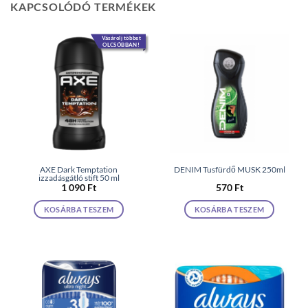
KAPCSOLÓDÓ TERMÉKEK
Vásárolj többet
OLCSÓBBAN!
AXE Dark Temptation
DENIM Tusfürdő MUSK 250ml
izzadásgátló stift 50 ml
1 090
Ft
570
Ft
KOSÁRBA TESZEM
KOSÁRBA TESZEM