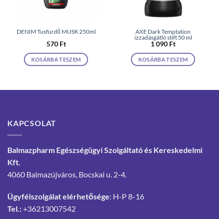
DENIM Tusfürdő MUSK 250ml
AXE Dark Temptation
izzadásgátló stift 50 ml
570
Ft
1 090
Ft
KOSÁRBA TESZEM
KOSÁRBA TESZEM
KAPCSOLAT
Balmazpharm Egészségügyi Szolgáltató és Kereskedelmi
Kft.
4060 Balmazújváros, Bocskai u. 2-4.
Ügyfélszolgálat elérhetősége
: H-P 8-16
Tel.:
+36213007542