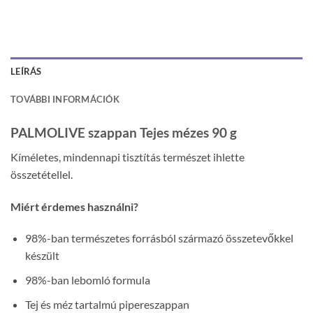
LEÍRÁS
TOVÁBBI INFORMÁCIÓK
PALMOLIVE szappan Tejes mézes 90 g
Kíméletes, mindennapi tisztítás természet ihlette
összetétellel.
Miért érdemes használni?
98%-ban természetes forrásból származó összetevőkkel
készült
98%-ban lebomló formula
Tej és méz tartalmú pipereszappan