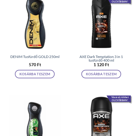
OLCSÓBBAN!
DENIM Tusfürdő GOLD 250ml
AXE Dark Temptation 3 in 1
tusfürdő 400 ml
570
Ft
1 120
Ft
KOSÁRBA TESZEM
KOSÁRBA TESZEM
Vásárolj többet
OLCSÓBBAN!