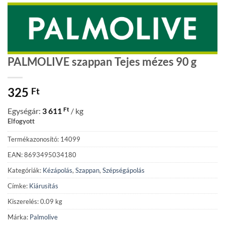
PALMOLIVE szappan Tejes mézes 90 g
325
Ft
Ft
Egységár:
3 611
/ kg
Elfogyott
Termékazonosító: 14099
EAN: 8693495034180
Kategóriák:
Kézápolás
,
Szappan
,
Szépségápolás
Címke:
Kiárusítás
Kiszerelés: 0.09 kg
Márka:
Palmolive