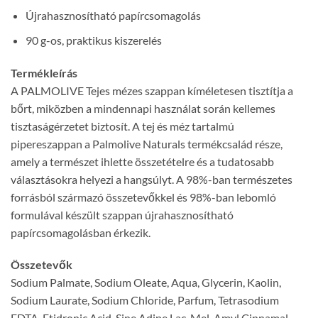
Újrahasznosítható papírcsomagolás
90 g-os, praktikus kiszerelés
Termékleírás
A PALMOLIVE Tejes mézes szappan kíméletesen tisztítja a
bőrt, miközben a mindennapi használat során kellemes
tisztaságérzetet biztosít. A tej és méz tartalmú
pipereszappan a Palmolive Naturals termékcsalád része,
amely a természet ihlette összetételre és a tudatosabb
választásokra helyezi a hangsúlyt. A 98%-ban természetes
forrásból származó összetevőkkel és 98%-ban lebomló
formulával készült szappan újrahasznosítható
papírcsomagolásban érkezik.
Összetevők
Sodium Palmate, Sodium Oleate, Aqua, Glycerin, Kaolin,
Sodium Laurate, Sodium Chloride, Parfum, Tetrasodium
EDTA, Etidronic Acid, Sine Adipe Lac, Mel, Amyl Cinnamal,