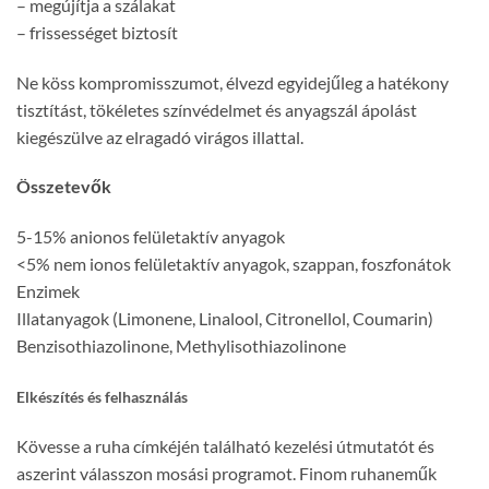
– megújítja a szálakat
– frissességet biztosít
Ne köss kompromisszumot, élvezd egyidejűleg a hatékony
tisztítást, tökéletes színvédelmet és anyagszál ápolást
kiegészülve az elragadó virágos illattal.
Összetevők
5-15% anionos felületaktív anyagok
<5% nem ionos felületaktív anyagok, szappan, foszfonátok
Enzimek
Illatanyagok (Limonene, Linalool, Citronellol, Coumarin)
Benzisothiazolinone, Methylisothiazolinone
Elkészítés és felhasználás
Kövesse a ruha címkéjén található kezelési útmutatót és
aszerint válasszon mosási programot. Finom ruhaneműk