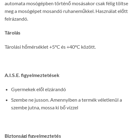
automata mosógépben történő mosásakor csak félig töltse
meg a mosógépet mosandó ruhaneműkkel. Használat előtt
felrázandó.
Tárolás
Tárolási hőmérséklet +5°C és +40°C között.
A.I.S.E. figyelmeztetések
Gyermekek elől elzárandó
Szembe ne jusson. Amennyiben a termék véletlenül a
szembe jutna, mossa ki bő vízzel
Biztonsági figyelmeztetés