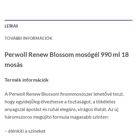
LEÍRÁS
TOVÁBBI INFORMÁCIÓK
Perwoll Renew Blossom mosógél 990 ml 18
mosás
Termék információk
A Perwoll Renew Blossom finommosószer lehetővé teszi,
hogy egyidejűleg élvezhesse a tisztaságot, a tökéletes
anyagszál ápolást és ruhái elegáns, virágos illatát. Az új
háromszoros megújító formula magasabb szinten:
– élénkíti a színeket