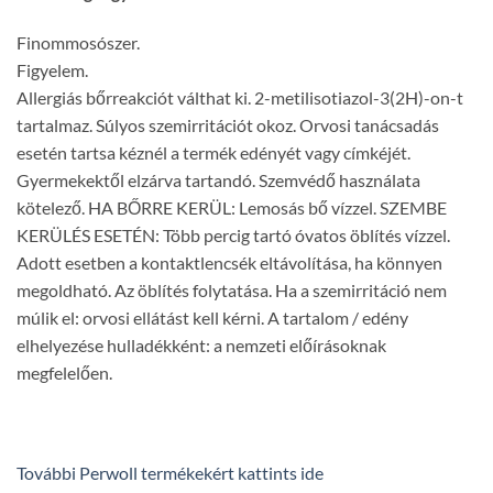
Finommosószer.
Figyelem.
Allergiás bőrreakciót válthat ki. 2-metilisotiazol-3(2H)-on-t
tartalmaz. Súlyos szemirritációt okoz. Orvosi tanácsadás
esetén tartsa kéznél a termék edényét vagy címkéjét.
Gyermekektől elzárva tartandó. Szemvédő használata
kötelező. HA BŐRRE KERÜL: Lemosás bő vízzel. SZEMBE
KERÜLÉS ESETÉN: Több percig tartó óvatos öblítés vízzel.
Adott esetben a kontaktlencsék eltávolítása, ha könnyen
megoldható. Az öblítés folytatása. Ha a szemirritáció nem
múlik el: orvosi ellátást kell kérni. A tartalom / edény
elhelyezése hulladékként: a nemzeti előírásoknak
megfelelően.
További Perwoll termékekért kattints ide