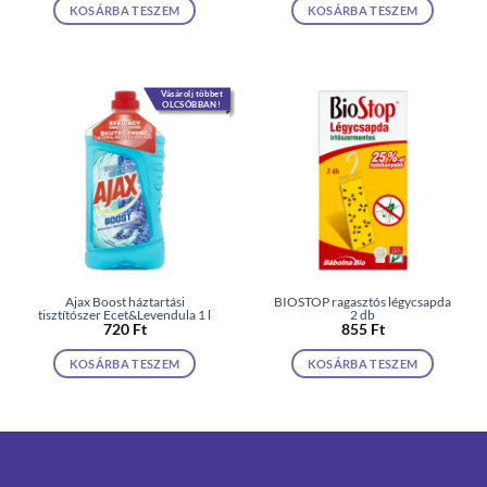
KOSÁRBA TESZEM
KOSÁRBA TESZEM
Vásárolj többet
OLCSÓBBAN!
Ajax Boost háztartási
BIOSTOP ragasztós légycsapda
tisztítószer Ecet&Levendula 1 l
2 db
720
Ft
855
Ft
KOSÁRBA TESZEM
KOSÁRBA TESZEM