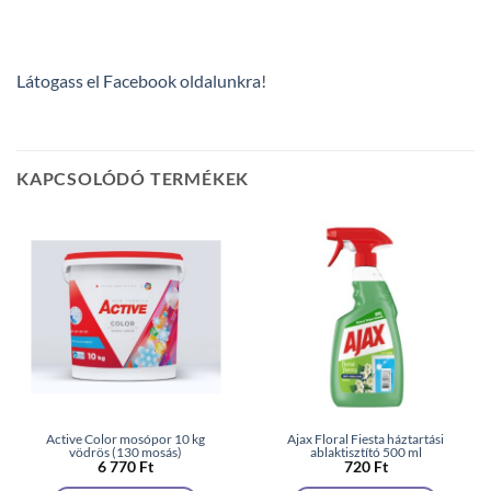
Látogass el Facebook oldalunkra
!
KAPCSOLÓDÓ TERMÉKEK
Active Color mosópor 10 kg
Ajax Floral Fiesta háztartási
vödrös (130 mosás)
ablaktisztító 500 ml
6 770
Ft
720
Ft