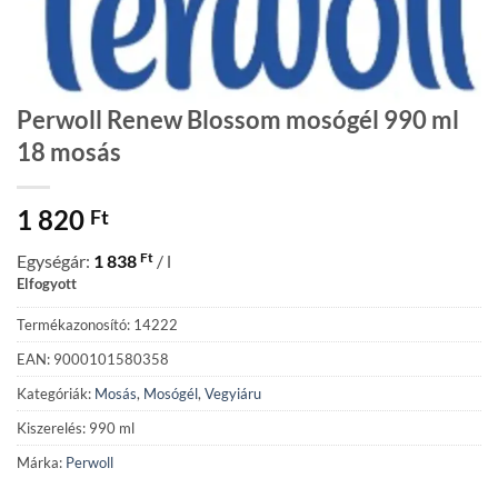
Perwoll Renew Blossom mosógél 990 ml
18 mosás
1 820
Ft
Ft
Egységár:
1 838
/ l
Elfogyott
Termékazonosító: 14222
EAN: 9000101580358
Kategóriák:
Mosás
,
Mosógél
,
Vegyiáru
Kiszerelés: 990 ml
Márka:
Perwoll