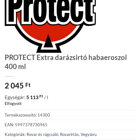
PROTECT Extra darázsirtó habaeroszol
400 ml
2 045
Ft
Ft
Egységár:
5 113
/ l
Elfogyott
Termékazonosító: 14300
EAN: 5997378730965
Kategóriák:
Rovar és rágcsáló
,
Rovarirtás
,
Vegyiáru