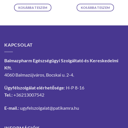
KOSÁRBA TESZEM
KOSÁRBA TESZEM
KAPCSOLAT
Balmazpharm Egészségügyi Szolgáltató és Kereskedelmi
Kft.
4060 Balmazújváros, Bocskai u. 2-4.
Ügyfélszolgálat elérhetősége
: H-P 8-16
Tel.:
+36213007542
E-mail.:
ugyfelszolgalat@patikamra.hu
INFORMÁCIÓK