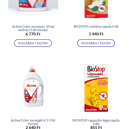
Active Color mosópor 10 kg
BIOSTOP csótánycsapda 4 db
vödrös (130 mosás)
6 770
Ft
1 440
Ft
KOSÁRBA TESZEM
KOSÁRBA TESZEM
Active Color mosógél 4,5 l (90
BIOSTOP ragasztós légycsapda
mosás)
2 db
2 640
Ft
855
Ft