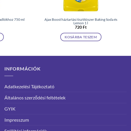
padlókhoz 750 ml
Ajax Boost háztartási tisztítószer Baking Soda és
Lemon 1 l
720
Ft
KOSÁRBA TESZEM
INFORMÁCIÓK
Adatkezelési Tájékoztató
Általános szerződési feltételek
GYIK
Impresszum
Szállítási információk