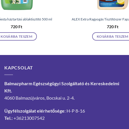
iesta háztartási ablaktisztító 500 ml
ALEX Extra Ragyogás Tisztítószer Fa
720
Ft
720
Ft
KOSÁRBA TESZEM
KOSÁRBA TESZEM
KAPCSOLAT
Balmazpharm Egészségügyi Szolgáltató és Kereskedelmi
Kft.
4060 Balmazújváros, Bocskai u. 2-4.
Ügyfélszolgálat elérhetősége
: H-P 8-16
Tel.:
+36213007542