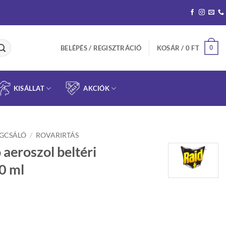
0
BELÉPÉS / REGISZTRÁCIÓ
KOSÁR /
0
FT
KISÁLLAT
AKCIÓK
ÁGCSÁLÓ
/
ROVARIRTÁS
 aeroszol beltéri
0 ml