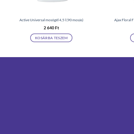
Active Universal mosógél 4,5 l (90 mosás)
Ajax Floral F
2 640
Ft
KOSÁRBA TESZEM