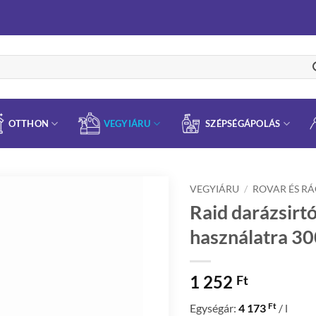
OTTHON
VEGYIÁRU
SZÉPSÉGÁPOLÁS
VEGYIÁRU
/
ROVAR ÉS R
Raid darázsirtó
használatra 30
1 252
Ft
Ft
Egységár:
4 173
/ l