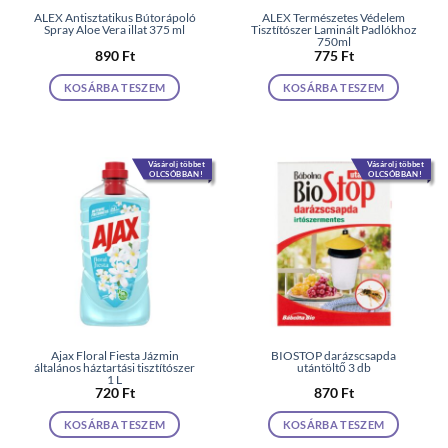
ALEX Antisztatikus Bútorápoló
ALEX Természetes Védelem
Spray Aloe Vera illat 375 ml
Tisztítószer Laminált Padlókhoz
750ml
890
Ft
775
Ft
KOSÁRBA TESZEM
KOSÁRBA TESZEM
Vásárolj többet
Vásárolj többet
OLCSÓBBAN!
OLCSÓBBAN!
Ajax Floral Fiesta Jázmin
BIOSTOP darázscsapda
általános háztartási tisztítószer
utántöltő 3 db
1 L
720
Ft
870
Ft
KOSÁRBA TESZEM
KOSÁRBA TESZEM