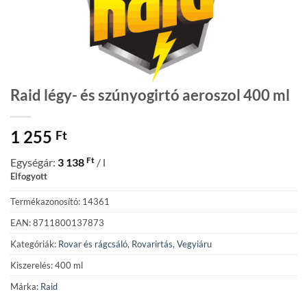
Raid légy- és szúnyogirtó aeroszol 400 ml
1 255
Ft
Ft
Egységár:
3 138
/ l
Elfogyott
Termékazonosító: 14361
EAN: 8711800137873
Kategóriák:
Rovar és rágcsáló
,
Rovarirtás
,
Vegyiáru
Kiszerelés: 400 ml
Márka:
Raid