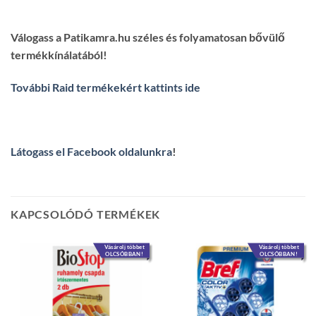
Válogass a Patikamra.hu széles és folyamatosan bővülő
termékkínálatából!
További Raid termékekért kattints ide
Látogass el Facebook oldalunkra
!
KAPCSOLÓDÓ TERMÉKEK
Vásárolj többet
Vásárolj többet
OLCSÓBBAN!
OLCSÓBBAN!