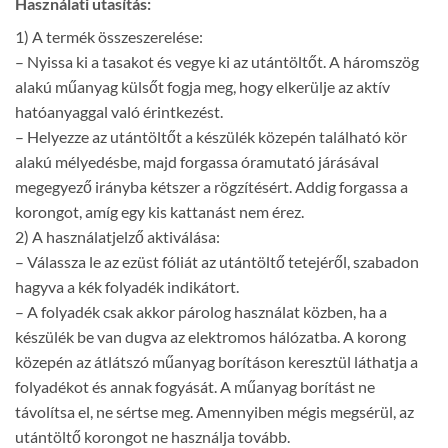
Használati utasítás:
1) A termék összeszerelése:
– Nyissa ki a tasakot és vegye ki az utántöltőt. A háromszög
alakú műanyag külsőt fogja meg, hogy elkerülje az aktív
hatóanyaggal való érintkezést.
– Helyezze az utántöltőt a készülék közepén található kör
alakú mélyedésbe, majd forgassa óramutató járásával
megegyező irányba kétszer a rögzítésért. Addig forgassa a
korongot, amíg egy kis kattanást nem érez.
2) A használatjelző aktiválása:
– Válassza le az ezüst fóliát az utántöltő tetejéről, szabadon
hagyva a kék folyadék indikátort.
– A folyadék csak akkor párolog használat közben, ha a
készülék be van dugva az elektromos hálózatba. A korong
közepén az átlátszó műanyag borításon keresztül láthatja a
folyadékot és annak fogyását. A műanyag borítást ne
távolítsa el, ne sértse meg. Amennyiben mégis megsérül, az
utántöltő korongot ne használja tovább.