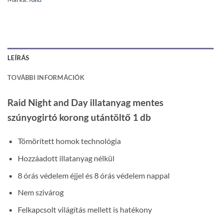
LEÍRÁS
TOVÁBBI INFORMÁCIÓK
Raid Night and Day illatanyag mentes
szúnyogirtó korong utántöltő 1 db
Tömörített homok technológia
Hozzáadott illatanyag nélkül
8 órás védelem éjjel és 8 órás védelem nappal
Nem szivárog
Felkapcsolt világítás mellett is hatékony