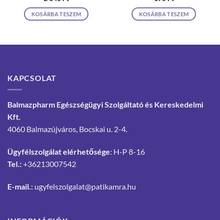
KOSÁRBA TESZEM
KOSÁRBA TESZEM
KAPCSOLAT
Balmazpharm Egészségügyi Szolgáltató és Kereskedelmi
Kft.
4060 Balmazújváros, Bocskai u. 2-4.
Ügyfélszolgálat elérhetősége
: H-P 8-16
Tel.:
+36213007542
E-mail.:
ugyfelszolgalat@patikamra.hu