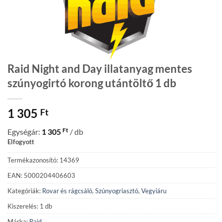
Raid Night and Day illatanyag mentes
szúnyogirtó korong utántöltő 1 db
1 305
Ft
Ft
Egységár:
1 305
/ db
Elfogyott
Termékazonosító: 14369
EAN: 5000204406603
Kategóriák:
Rovar és rágcsáló
,
Szúnyogriasztó
,
Vegyiáru
Kiszerelés: 1 db
Márka:
Raid