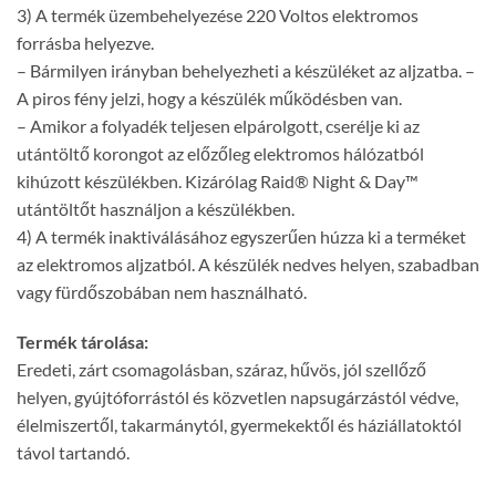
3) A termék üzembehelyezése 220 Voltos elektromos
forrásba helyezve.
– Bármilyen irányban behelyezheti a készüléket az aljzatba. –
A piros fény jelzi, hogy a készülék működésben van.
– Amikor a folyadék teljesen elpárolgott, cserélje ki az
utántöltő korongot az előzőleg elektromos hálózatból
kihúzott készülékben. Kizárólag Raid® Night & Day™
utántöltőt használjon a készülékben.
4) A termék inaktiválásához egyszerűen húzza ki a terméket
az elektromos aljzatból. A készülék nedves helyen, szabadban
vagy fürdőszobában nem használható.
Termék tárolása:
Eredeti, zárt csomagolásban, száraz, hűvös, jól szellőző
helyen, gyújtóforrástól és közvetlen napsugárzástól védve,
élelmiszertől, takarmánytól, gyermekektől és háziállatoktól
távol tartandó.