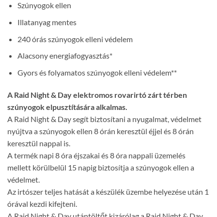
Szúnyogok ellen
Illatanyag mentes
240 órás szúnyogok elleni védelem
Alacsony energiafogyasztás*
Gyors és folyamatos szúnyogok elleni védelem**
A Raid Night & Day elektromos rovarirtó zárt térben
szúnyogok elpusztítására alkalmas.
A Raid Night & Day segít biztosítani a nyugalmat, védelmet
nyújtva a szúnyogok ellen 8 órán keresztül éjjel és 8 órán
keresztül nappal is.
A termék napi 8 óra éjszakai és 8 óra nappali üzemelés
mellett körülbelül 15 napig biztosítja a szúnyogok ellen a
védelmet.
Az irtószer teljes hatását a készülék üzembe helyezése után 1
órával kezdi kifejteni.
A Raid Night & Day utántöltőt kizárólag a Raid Night & Day