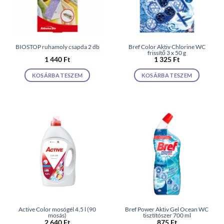
BIOSTOP ruhamoly csapda 2 db
Bref Color Aktiv Chlorine WC
frissítő 3 x 50 g
1 440
Ft
1 325
Ft
KOSÁRBA TESZEM
KOSÁRBA TESZEM
Active Color mosógél 4,5 l (90
Bref Power Aktiv Gel Ocean WC
mosás)
tisztítószer 700 ml
2 640
Ft
875
Ft